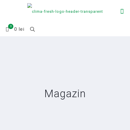
0
0 lei
Magazin