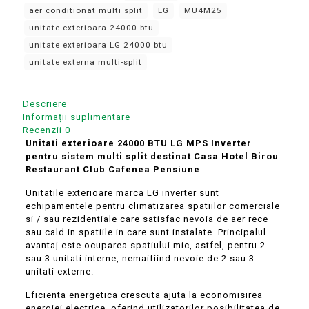
MPS
aer conditionat multi split
LG
MU4M25
Inverter
unitate exterioara 24000 btu
pentru
unitate exterioara LG 24000 btu
sistem
multi
unitate externa multi-split
split
MU4M25
destinat
Descriere
Casa
Informații suplimentare
Hotel
Recenzii
0
Birou
Unitati exterioare 24000 BTU LG MPS Inverter
Restaurant
pentru sistem multi split
destinat Casa Hotel Birou
Club
Restaurant Club Cafenea Pensiune
Cafenea
Pensiune
Unitatile exterioare marca LG inverter sunt
echipamentele pentru climatizarea spatiilor comerciale
si / sau rezidentiale care satisfac nevoia de aer rece
sau cald in spatiile in care sunt instalate. Principalul
avantaj este ocuparea spatiului mic, astfel, pentru 2
sau 3 unitati interne, nemaifiind nevoie de 2 sau 3
unitati externe.
Eficienta energetica crescuta ajuta la economisirea
energiei electrice, oferind utilizatorilor posibilitatea de