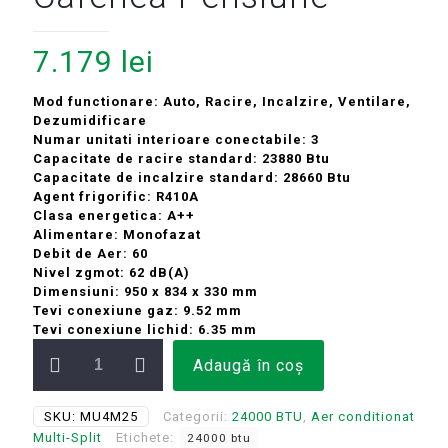
7.179
lei
Mod functionare: Auto, Racire, Incalzire, Ventilare,
Dezumidificare
Numar unitati interioare conectabile: 3
Capacitate de racire standard: 23880 Btu
Capacitate de incalzire standard: 28660 Btu
Agent frigorific: R410A
Clasa energetica: A++
Alimentare: Monofazat
Debit de Aer: 60
Nivel zgmot: 62 dB(A)
Dimensiuni: 950 x 834 x 330 mm
Tevi conexiune gaz: 9.52 mm
Tevi conexiune lichid: 6.35 mm
Cantitate
Adaugă în coș
Unitate
exterioara
24000
SKU:
MU4M25
Categorii:
24000 BTU
,
Aer conditionat
BTU
Multi-Split
Etichete:
24000 btu
LG