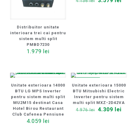
3.579
lei
4.136
lei
inițial
curen
a
este:
fost:
3.579 
4.136 lei.
Distribuitor unitate
interioara trei cai pentru
sistem multi split
PMBD7230
1.979
lei
REDUCERI
Unitate exterioara 14000
Unitate exterioara 15000
BTU LG MPS Inverter
BTU Mitsubishi Electric
pentru sistem multi split
Inverter pentru sistem
MU2M15 destinat Casa
multi split MXZ-2D42VA
Prețul
Prețu
Hotel Birou Restaurant
4.309
lei
4.976
lei
inițial
curen
Club Cafenea Pensiune
a
este:
4.059
lei
fost:
4.309 
4.976 lei.