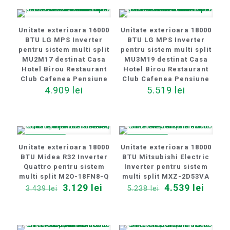
Unitate exterioara 16000
Unitate exterioara 18000
BTU LG MPS Inverter
BTU LG MPS Inverter
pentru sistem multi split
pentru sistem multi split
MU2M17 destinat Casa
MU3M19 destinat Casa
Hotel Birou Restaurant
Hotel Birou Restaurant
Club Cafenea Pensiune
Club Cafenea Pensiune
4.909
lei
5.519
lei
REDUCERI
REDUCERI
Unitate exterioara 18000
Unitate exterioara 18000
BTU Midea R32 Inverter
BTU Mitsubishi Electric
Quattro pentru sistem
Inverter pentru sistem
multi split M2O-18FN8-Q
multi split MXZ-2D53VA
Prețul
Prețul
Prețul
Prețu
3.129
lei
4.539
lei
3.439
lei
5.238
lei
inițial
curent
inițial
curen
a
este:
a
este:
fost:
3.129 lei.
fost:
4.539 
3.439 lei.
5.238 lei.