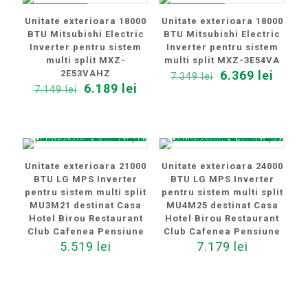
REDUCERI
REDUCERI
Unitate exterioara 18000
Unitate exterioara 18000
BTU Mitsubishi Electric
BTU Mitsubishi Electric
Inverter pentru sistem
Inverter pentru sistem
multi split MXZ-
multi split MXZ-3E54VA
Prețul
Prețu
2E53VAHZ
6.369
lei
7.349
lei
Prețul
Prețul
inițial
curen
6.189
lei
7.149
lei
inițial
curent
a
este:
a
este:
fost:
6.369 
fost:
6.189 lei.
7.349 lei.
7.149 lei.
Unitate exterioara 21000
Unitate exterioara 24000
BTU LG MPS Inverter
BTU LG MPS Inverter
pentru sistem multi split
pentru sistem multi split
MU3M21 destinat Casa
MU4M25 destinat Casa
Hotel Birou Restaurant
Hotel Birou Restaurant
Club Cafenea Pensiune
Club Cafenea Pensiune
5.519
lei
7.179
lei