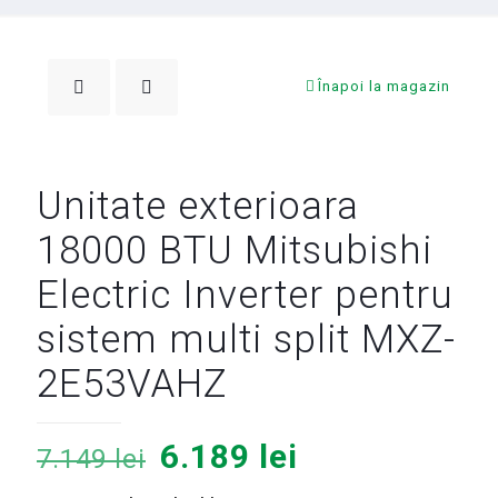
Înapoi la magazin
Unitate exterioara
18000 BTU Mitsubishi
Electric Inverter pentru
sistem multi split MXZ-
2E53VAHZ
Prețul
Prețul
6.189
lei
7.149
lei
inițial
curent