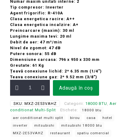
Numar maxim unitati interne: 2
a
este:
Tip compresor: Inverter
fost:
6.189 lei.
Agent frigorific: R-410A
Clasa energetica racire: A++
7.149 lei.
Clasa energetica incalzire: A+
Preincarcare (maxim): 30 ml
Lungime maxima tevi: 20 ml
Debit de aer: 47 m³/min
Nivel de zgomot: 47 dB
Putere sonora: 55 dB
Dimensiune carcasa: 796 x 950 x 330 mm
Greutate: 61 Kg
Țeavă conexiune lichid: 2* 6.35 mm (1/4″)
Teava conexiune gaz: 2* 9.52 mm (3/8″)
Cantitate
Adaugă în coș
Unitate
exterioara
18000
SKU:
MXZ-2E53VAHZ
Categorii:
18000 BTU
,
Aer
BTU
conditionat Multi-Split
Etichete:
18000 btu
Mitsubishi
Electric
aer conditionat multi split
birou
casa
hotel
Inverter
inverter
mitsubishi
mitsubishi 18000 btu
pentru
MXZ-2E53VAHZ
restaurant
spatiu comercial
sistem