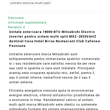
multi
unitate externa multi-split
split
MXZ-
2E53VAHZ
Descriere
Informații suplimentare
Recenzii
0
Unitate exterioara 18000 BTU Mitsubishi Electric
Inverter pentru sistem multi split MXZ-2E53VAHZ
destinat Casa Hotel Birou Restaurant Club Cafenea
Pensiune
Unitatile exterioare marca Mitsubishi sunt
echipamentele pentru climatizarea spatiilor comerciale
si / sau rezidentiale care satisfac nevoia de aer rece
sau cald in spatiile in care sunt instalate. Principalul
avantaj este ocuparea spatiului mic, astfel, pentru 2
sau 3 unitati interne, nemaifiind nevoie de 2 sau 3
unitati externe.
Eficienta energetica crescuta ajuta la economisirea
energiei electrice, oferind utilizatorilor posibilitatea de
a economisi in timp. Randamentul caloric al unitatii
multi split marca Mitsubishi este identic cu sistemele
individuale formate din unitate interna+unitate externa,