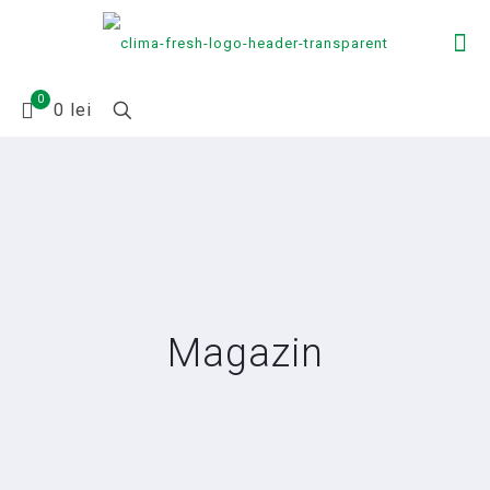
0
0 lei
Magazin