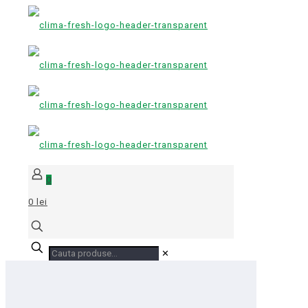
0
0 lei
✕