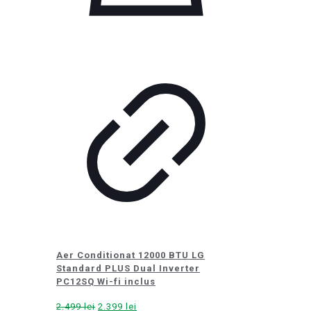
Aer Conditionat 12000 BTU LG
Standard PLUS Dual Inverter
PC12SQ Wi-fi inclus
Prețul
Prețul
2.499
lei
2.399
lei