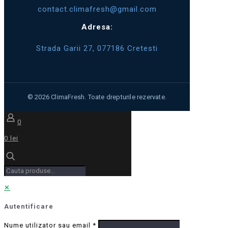
contact.climafresh@gmail.com
Adresa:
Strada Garii 27, 077186 Cretesti
0
0 lei
✕
Autentificare
Nume utilizator sau email
*