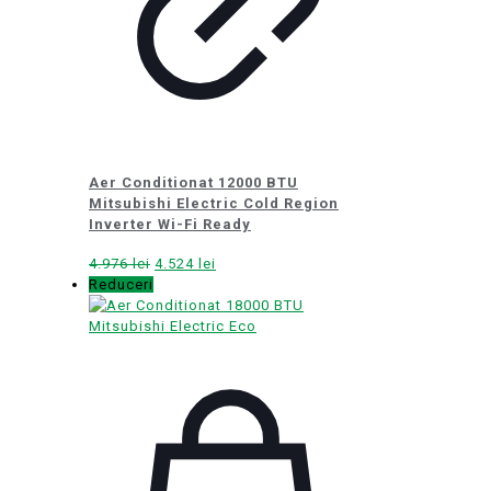
Aer Conditionat 12000 BTU
Mitsubishi Electric Cold Region
Inverter Wi-Fi Ready
Prețul
Prețul
4.976
lei
4.524
lei
inițial
curent
Reduceri
a
este:
fost:
4.524 lei.
4.976 lei.