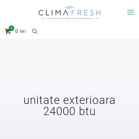
0
0
lei
unitate exterioara
24000 btu