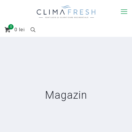
0
0 lei
Magazin