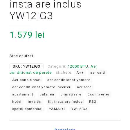
instalare inclus
YW12IG3
1.579
lei
Stoc epuizat
SKU:
YW12IG3
Categorii:
12000 BTU
,
Aer
conditionat de perete
Etichete:
A++
aer cald
Aer conditionat
aer conditionat yamato
aer conditionat yamato inverter
aer rece
apartament
cafenea
climatizare
Eco Inverter
hotel
inverter
Kit instalare inclus
R32
spatiu comercial
YAMATO
YW12IG3
Descriere