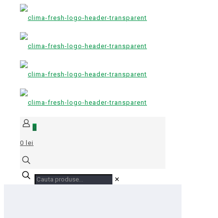
0
0 lei
✕