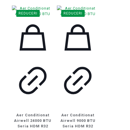
1.809 lei.
3.019 lei.
1.719 lei.
2.879 lei.
REDUCERI
REDUCERI
Aer Conditionat
Aer Conditionat
Airwell 24000 BTU
Airwell 9000 BTU
Seria HDM R32
Seria HDM R32