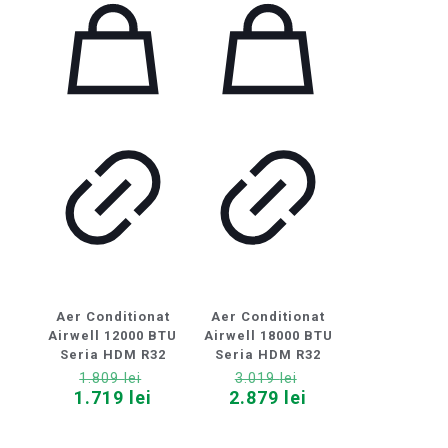
Aer Conditionat
Aer Conditionat
Airwell 12000 BTU
Airwell 18000 BTU
Seria HDM R32
Seria HDM R32
Prețul
Prețul
1.809
lei
3.019
lei
inițial
inițial
Prețul
Prețul
1.719
lei
2.879
lei
a
a
curent
curent
fost:
fost:
este:
este: