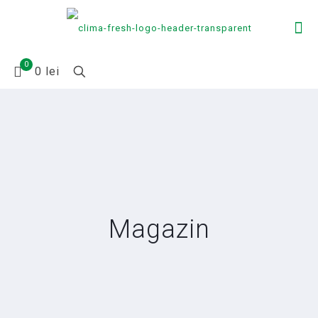
0
0 lei
Magazin