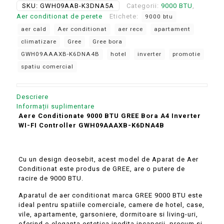
SKU:
GWH09AAB-K3DNA5A
Categorii:
9000 BTU
,
BTU
Aer conditionat de perete
Etichete:
9000 btu
GREE
Bora
aer cald
Aer conditionat
aer rece
apartament
A4
climatizare
Gree
Gree bora
Inverter
GWH09AAAXB-K6DNA4B
hotel
inverter
promotie
WI-
FI
spatiu comercial
Controller
GWH09AAAXB-
K6DNA4B
Descriere
Informații suplimentare
Aere Conditionate 9000 BTU GREE Bora A4 Inverter
WI-FI Controller GWH09AAAXB-K6DNA4B
Cu un design deosebit, acest model de Aparat de Aer
Conditionat este produs de GREE, are o putere de
racire de 9000 BTU.
Aparatul de aer conditionat marca GREE 9000 BTU este
ideal pentru spatiile comerciale, camere de hotel, case,
vile, apartamente, garsoniere, dormitoare si living-uri,
oferind o eleganta estetica inedita incaperii, precum si