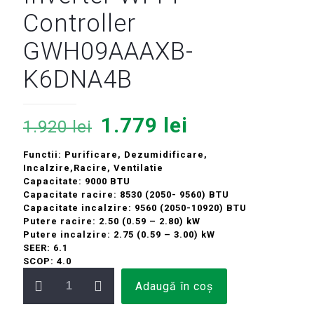
Controller
GWH09AAAXB-
K6DNA4B
Prețul
Prețul
1.779
lei
1.920
lei
inițial
curent
Functii: Purificare, Dezumidificare,
a
este:
Incalzire,Racire, Ventilatie
fost:
1.779 lei.
Capacitate: 9000 BTU
Capacitate racire: 8530 (2050- 9560) BTU
1.920 lei.
Capacitate incalzire: 9560 (2050-10920) BTU
Putere racire: 2.50 (0.59 – 2.80) kW
Putere incalzire: 2.75 (0.59 – 3.00) kW
SEER: 6.1
SCOP: 4.0
Cantitate
Adaugă în coș
Aer
Conditionat
9000