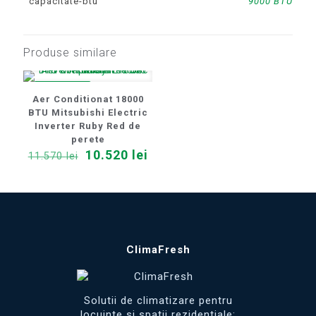
capacitate-btu
9000 BTU
Produse similare
REDUCERI
Aer Conditionat 18000
BTU Mitsubishi Electric
Inverter Ruby Red de
perete
Prețul
Prețul
10.520
lei
11.570
lei
inițial
curent
a
este:
fost:
10.520 lei.
11.570 lei.
ClimaFresh
Solutii de climatizare pentru
locuinte si spatii rezidentiale: