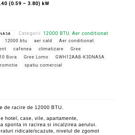
.40 (0.59 – 3.80) kW
Categorii:
12000 BTU
,
Aer conditionat
NA5A
:
12000 btu
aer cald
Aer conditionat
ent
cafenea
climatizare
Gree
10 Bora
Gree Lomo
GWH12AAB-K3DNA5A
romotie
spatiu comercial
re de racire de 12000 BTU.
 hotel, case, vile, apartamente,
a sporita in racirea si incalzirea aerului.
aturi ridicate/scazute, nivelul de zgomot