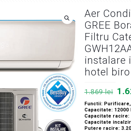
Aer Condi
GREE Bora
Filtru Cat
GWH12AAB
instalare
hotel bir
Pre
1.
1.869
lei
iniț
Functii: Purificare
a
Capacitate: 12000
fos
Capacitate racire:
Capacitate incalzi
1.8
Putere racire: 3.20