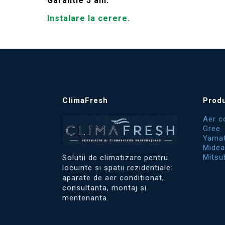
Garantie 5 ani.
Instalare la cerere.
ClimaFresh
Prod
Aer c
Gree
Yama
Midea
Mitsu
Solutii de climatizare pentru
locuinte si spatii rezidentiale:
aparate de aer conditionat,
consultanta, montaj si
mentenanta.