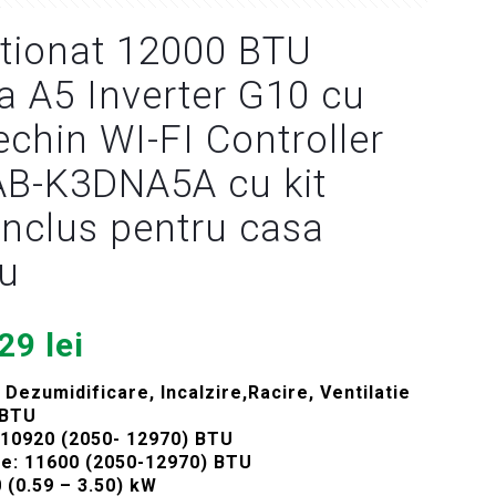
tionat 12000 BTU
 A5 Inverter G10 cu
echin WI-FI Controller
-K3DNA5A cu kit
 inclus pentru casa
ou
țul
Prețul
629
lei
ial
curent
, Dezumidificare, Incalzire,Racire, Ventilatie
este:
 BTU
t:
1.629 lei.
 10920 (2050- 12970) BTU
re: 11600 (2050-12970) BTU
69 lei.
 (0.59 – 3.50) kW