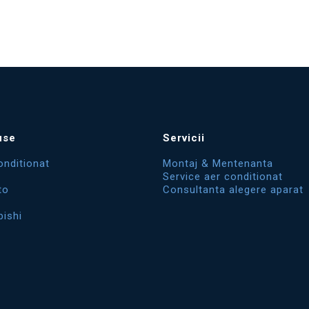
use
Servicii
onditionat
Montaj & Mentenanta
Service aer conditionat
to
Consultanta alegere aparat
bishi