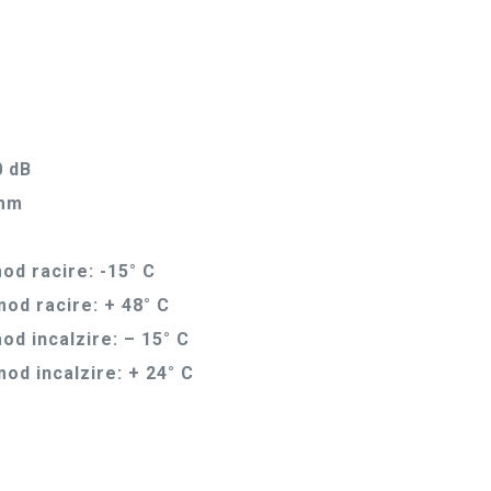
0 dB
 mm
d racire: -15° C
od racire: + 48° C
d incalzire: – 15° C
d incalzire: + 24° C