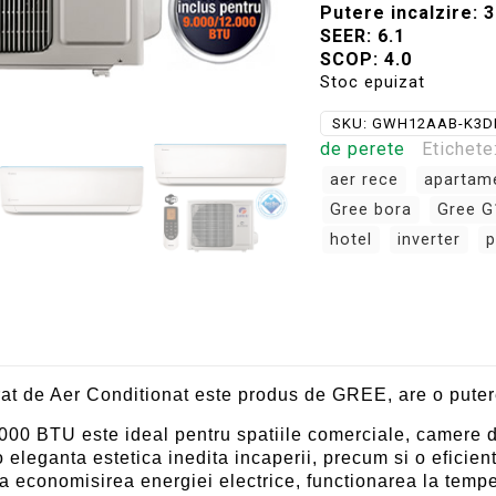
Putere incalzire: 3
SEER: 6.1
SCOP: 4.0
Stoc epuizat
SKU:
GWH12AAB-K3D
de perete
Etichete
aer rece
apartam
Gree bora
Gree G
hotel
inverter
p
at de Aer Conditionat este produs de GREE, are o pute
0 BTU este ideal pentru spatiile comerciale, camere de
o eleganta estetica inedita incaperii, precum si o eficient
economisirea energiei electrice, functionarea la temper