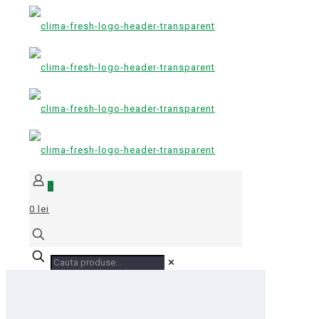
0
0 lei
✕