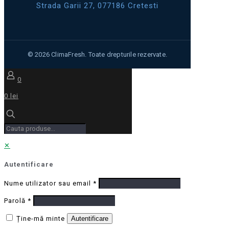
Strada Garii 27, 077186 Cretesti
0
0 lei
✕
Autentificare
Nume utilizator sau email
*
Parolă
*
Ține-mă minte
Autentificare