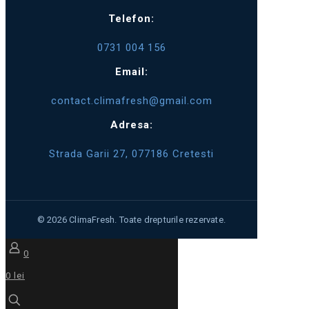
Telefon:
0731 004 156
Email:
contact.climafresh@gmail.com
Adresa:
Strada Garii 27, 077186 Cretesti
0
0 lei