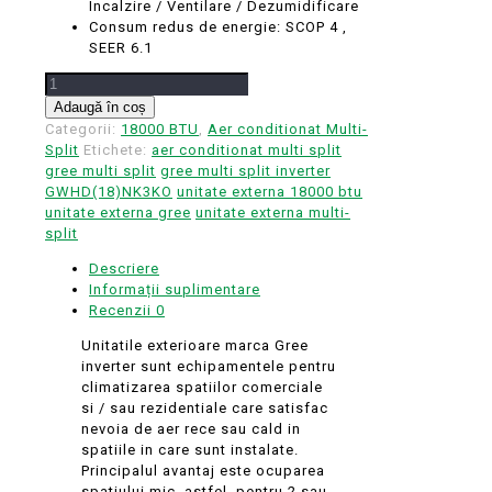
Incalzire / Ventilare / Dezumidificare
Consum redus de energie: SCOP 4 ,
SEER 6.1
Cantitate
Unitate
Adaugă în coș
externa
Categorii:
18000 BTU
,
Aer conditionat Multi-
18000
Split
Etichete:
aer conditionat multi split
BTU
gree multi split
gree multi split inverter
Gree
GWHD(18)NK3KO
unitate externa 18000 btu
inverter
unitate externa gree
unitate externa multi-
sistem
split
multi-
Descriere
split
Informații suplimentare
GWHD(18)NK3KO
Recenzii
0
Casa
hotel
Unitatile exterioare marca Gree
birou
inverter sunt echipamentele pentru
climatizarea spatiilor comerciale
si / sau rezidentiale care satisfac
nevoia de aer rece sau cald in
spatiile in care sunt instalate.
Principalul avantaj este ocuparea
spatiului mic, astfel, pentru 2 sau