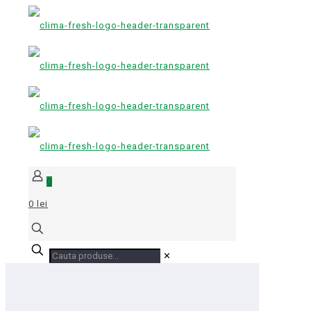
0
0 lei
✕