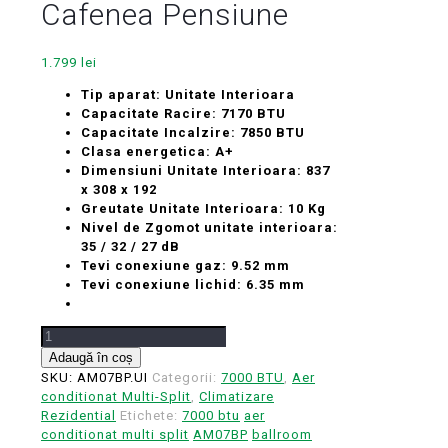
Cafenea Pensiune
1.799
lei
Tip aparat: Unitate Interioara
Capacitate Racire: 7170 BTU
Capacitate Incalzire: 7850 BTU
Clasa energetica: A+
Dimensiuni Unitate Interioara: 837
x 308 x 192
Greutate Unitate Interioara: 10 Kg
Nivel de Zgomot unitate interioara:
35 / 32 / 27 dB
Tevi conexiune gaz: 9.52 mm
Tevi conexiune lichid: 6.35 mm
Cantitate
Unitate
Adaugă în coș
interioara
SKU:
AM07BP.UI
Categorii:
7000 BTU
,
Aer
7000
conditionat Multi-Split
,
Climatizare
BTU
Rezidential
Etichete:
7000 btu
aer
LG
conditionat multi split
AM07BP
ballroom