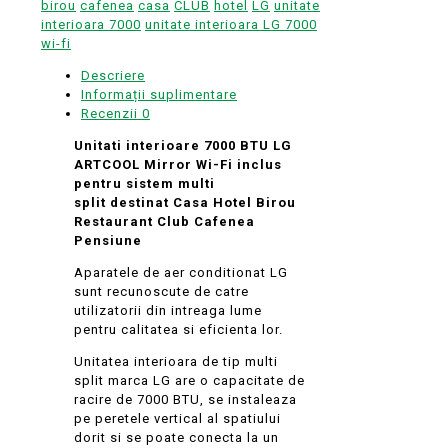
ARTCOOL
birou
cafenea
casa
CLUB
hotel
LG
unitate
Mirror
interioara 7000
unitate interioara LG 7000
Wi-
wi-fi
fi
Descriere
inclus
Informații suplimentare
pentru
Recenzii
0
sistem
multi
Unitati interioare 7000 BTU LG
split
ARTCOOL Mirror Wi-Fi inclus
AM07BP
pentru sistem multi
destinat
split destinat Casa Hotel Birou
Casa
Restaurant Club Cafenea
Hotel
Pensiune
Birou
Restaurant
Aparatele de aer conditionat LG
Club
sunt recunoscute de catre
Cafenea
utilizatorii din intreaga lume
Pensiune
pentru calitatea si eficienta lor.
Unitatea interioara de tip multi
split marca LG are o capacitate de
racire de 7000 BTU, se instaleaza
pe peretele vertical al spatiului
dorit si se poate conecta la un