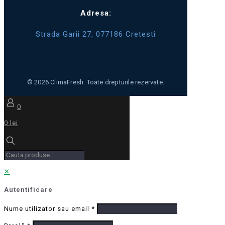
Adresa:
Strada Garii 27, 077186 Cretesti
0
0 lei
✕
Autentificare
Nume utilizator sau email
*