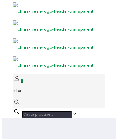
0
0 lei
✕