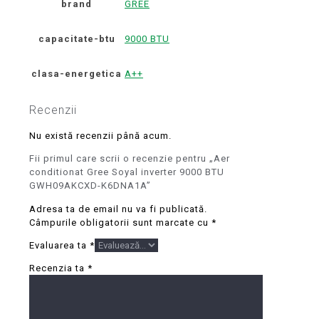
brand
GREE
capacitate-btu
9000 BTU
clasa-energetica
A++
Recenzii
Nu există recenzii până acum.
Fii primul care scrii o recenzie pentru „Aer
conditionat Gree Soyal inverter 9000 BTU
GWH09AKCXD-K6DNA1A”
Adresa ta de email nu va fi publicată.
Câmpurile obligatorii sunt marcate cu
*
Evaluarea ta
*
Recenzia ta
*