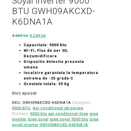
Soyal inverter 9000
BTU GWH09AKCXD-
K6DNA1A
Prețul
Prețul
4.669
lei
4.249
lei
inițial
curent
Capacitate: 9000 btu
a
este:
Wi-Fi, Flux de aer 3D,
fost:
4.249 lei.
Dezumidificare
4.669 lei.
Dispozitiv detectie prezenta
umana
Incalzire garantata la temperatura
extrema de -25 grade C
Greutate totala: 55 kg
Stoc epuizat
SKU:
GWH09AKCXD-K6DNA1A
Categorii:
9000 BTU
,
Aer conditionat de perete
Etichete:
9000 btu
aer conditionat Gree
gree
inverter
Gree soyal
gree soyal 9000 btu
Gree
soyal inverter
GWH09AKCXD-K6DNA1A