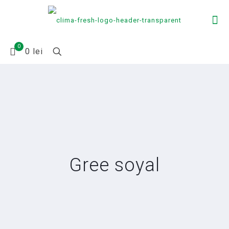
0
0 lei
Gree soyal