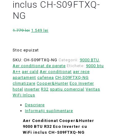
inclus CH-S09FTXQ-
NG
Prețul
Prețul
1.779
lei
1.549
lei
inițial
curent
a
este:
fost:
1.549 lei.
Stoc epuizat
1.779 lei.
SKU:
CH-S09FTXQ-NG
Categorii:
9000 BTU
,
Aer conditionat de perete
Etichete:
9000 btu
A++
aer cald
Aer conditionat
aer rece
apartament
cafenea
CH-S09FTXQ-NG
climatizare
Cooper&Hunter
Eco Inverter
hotel
inverter
R32
spatiu comercial
Veritas
WiFi Inlcus
Descriere
Informații suplimentare
Aer Conditionat Cooper&Hunter
9000 BTU R32 Eco Inverter cu
WiFi inclus CH-S09FTXQ-NG