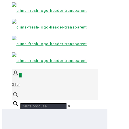
0
0 lei
✕