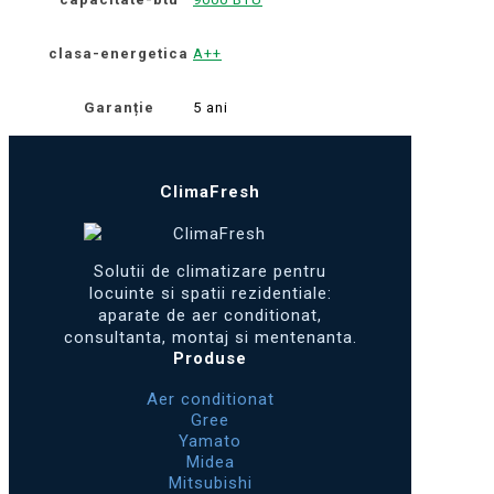
clasa-energetica
A++
Garanție
5 ani
ClimaFresh
Solutii de climatizare pentru
locuinte si spatii rezidentiale:
aparate de aer conditionat,
consultanta, montaj si mentenanta.
Produse
Aer conditionat
Gree
Yamato
Midea
Mitsubishi