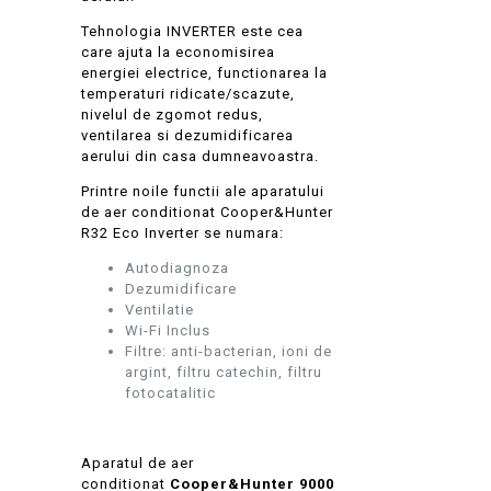
Tehnologia INVERTER este cea
care ajuta la economisirea
energiei electrice, functionarea la
temperaturi ridicate/scazute,
nivelul de zgomot redus,
ventilarea si dezumidificarea
aerului din casa dumneavoastra.
Printre noile functii ale aparatului
de aer conditionat Cooper&Hunter
R32 Eco Inverter se numara:
Autodiagnoza
Dezumidificare
Ventilatie
Wi-Fi Inclus
Filtre: anti-bacterian, ioni de
argint, filtru catechin, filtru
fotocatalitic
Aparatul de aer
conditionat
Cooper&Hunter 9000