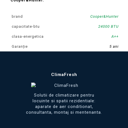
Cooper&Hunter.
brand
Cooper&Hunter
capacitate-btu
24000 BTU
clasa-energetica
A++
Garanție
5 ani
ClimaFresh
Solutii de climatizare pentru
locuinte si spatii rezidentiale:
aparate de aer conditionat,
consultanta, montaj si mentenanta.