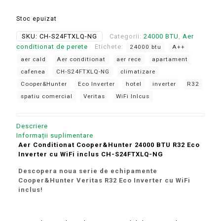
a
este:
Stoc epuizat
fost:
3.389 lei.
3.899 lei.
SKU:
CH-S24FTXLQ-NG
Categorii:
24000 BTU
,
Aer
conditionat de perete
Etichete:
24000 btu
A++
aer cald
Aer conditionat
aer rece
apartament
cafenea
CH-S24FTXLQ-NG
climatizare
Cooper&Hunter
Eco Inverter
hotel
inverter
R32
spatiu comercial
Veritas
WiFi Inlcus
Descriere
Informații suplimentare
Aer Conditionat Cooper&Hunter 24000 BTU R32 Eco
Inverter cu WiFi inclus CH-S24FTXLQ-NG
Descopera noua serie de echipamente
Cooper&Hunter Veritas R32 Eco Inverter cu WiFi
inclus!