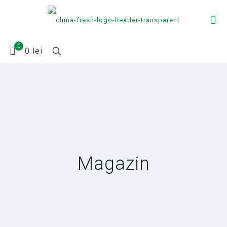
0
0 lei
Magazin