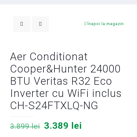
Înapoi la magazin
Aer Conditionat
Cooper&Hunter 24000
BTU Veritas R32 Eco
Inverter cu WiFi inclus
CH-S24FTXLQ-NG
Prețul
Prețul
3.389
lei
3.899
lei
inițial
curent