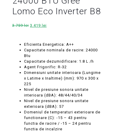
24000 BTU Gree
Lomo Eco Inverter B8
Prețul
Prețul
3.759
lei
3.419
lei
inițial
curent
a
este:
fost:
3.419 lei.
Eficienta Energetica: A++
3.759 lei.
Capacitate nominala de racire: 24000
Btu
Capacitate dezumidificare: 1.8 L /h
Agent Frigorific: R-32
Dimensiuni unitate interioara (Lungime
x Latime x Inaltime) (mm): 970 x 300 x
225
Nivel de presiune sonora unitate
interioara (dBA): 48/44/40/34
Nivel de presiune sonora unitate
exterioara (dBA): 57
Domeniul de temperaturi exterioare de
functionare (C): -15 – 43 pentru
functia de racire / -15 – 24 pentru
functia de incalzire