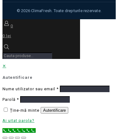
0
0 lei
✕
Autentificare
Nume utilizator sau email
*
Parolă
*
Ține-mă minte
Autentificare
Ai uitat parola?
Call Now Button