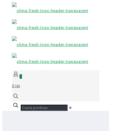
0
0 lei
✕