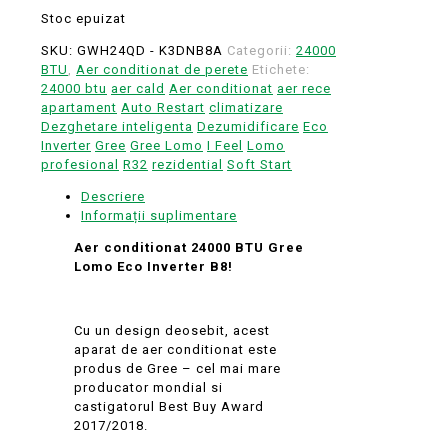
Stoc epuizat
SKU:
GWH24QD - K3DNB8A
Categorii:
24000
BTU
,
Aer conditionat de perete
Etichete:
24000 btu
aer cald
Aer conditionat
aer rece
apartament
Auto Restart
climatizare
Dezghetare inteligenta
Dezumidificare
Eco
Inverter
Gree
Gree Lomo
I Feel
Lomo
profesional
R32
rezidential
Soft Start
Descriere
Informații suplimentare
Aer conditionat 24000 BTU Gree
Lomo Eco Inverter B8!
Cu un design deosebit, acest
aparat de aer conditionat este
produs de Gree – cel mai mare
producator mondial si
castigatorul Best Buy Award
2017/2018.