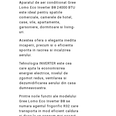
Aparatul de aer conditionat Gree
Lomo Eco Inverter B8 24000 BTU
este ideal pentru spatiile
comerciale, camerele de hotel,
case, vile, apartamente,
garsoniere, dormitoare si living-
uri.
Acestea ofera o eleganta inedita
incaperii, precum si o eficienta
sporita in racirea si incalzirea
aerului.
Tehnologia INVERTER este cea
care ajuta la economisirea
energiei electrice, nivelul de
zgomot redus, ventilarea si
dezumidificarea aerului din casa
dumneavoastra.
Printre noile functii ale modelului
Gree Lomo Eco Inverter B8 se
numara agentul frigorific R32 care
transporta in mod eficient caldura
si duce la un consum mai scazut