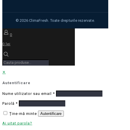
0
0 lei
✕
Autentificare
Nume utilizator sau email
*
Parolă
*
Ține-mă minte
Autentificare
Ai uitat parola?