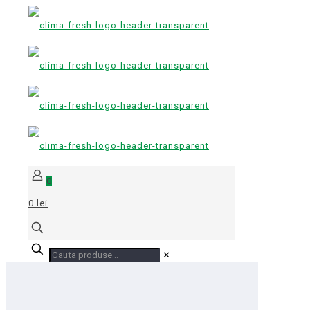
0
0 lei
✕