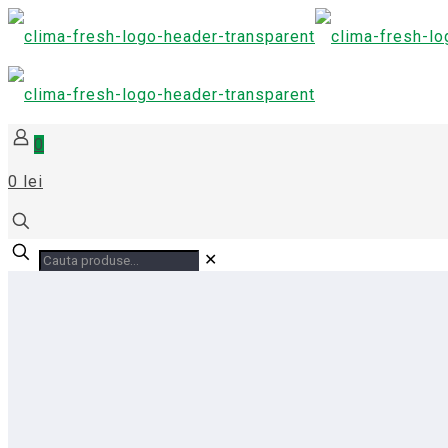
0
0 lei
✕