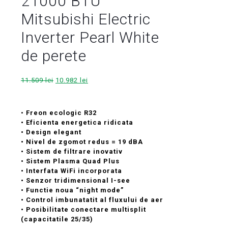
21000 BTU
Mitsubishi Electric
Inverter Pearl White
de perete
Prețul
Prețul
11.509
lei
10.982
lei
inițial
curent
a
este:
fost:
10.982 lei.
•
Freon ecologic R32
11.509 lei.
• Eficienta energetica ridicata
• Design elegant
• Nivel de zgomot redus = 19 dBA
• Sistem de filtrare inovativ
• Sistem Plasma Quad Plus
• Interfata WiFi incorporata
• Senzor tridimensional I-see
• Functie noua “night mode”
• Control imbunatatit al fluxului de aer
• Posibilitate conectare multisplit
(capacitatile 25/35)