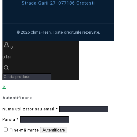
Strada Garii 27, 077186 Cretesti
0
0 lei
✕
Autentificare
Nume utilizator sau email
*
Parolă
*
Ține-mă minte
Autentificare