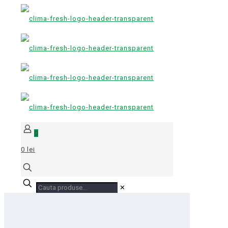
0
0 lei
✕