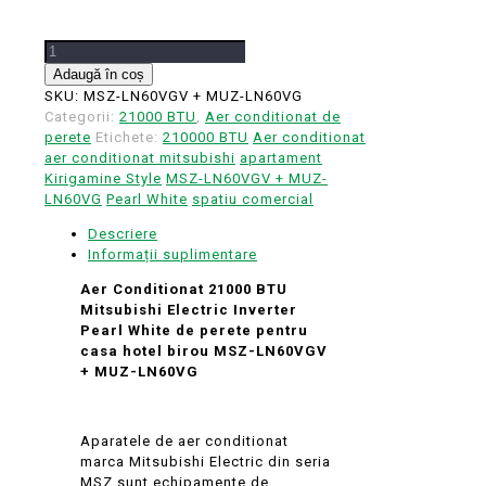
Cantitate
Aer
Adaugă în coș
Conditionat
SKU:
MSZ-LN60VGV + MUZ-LN60VG
21000
Categorii:
21000 BTU
,
Aer conditionat de
BTU
perete
Etichete:
210000 BTU
Aer conditionat
Mitsubishi
aer conditionat mitsubishi
apartament
Electric
Kirigamine Style
MSZ-LN60VGV + MUZ-
Inverter
LN60VG
Pearl White
spatiu comercial
Pearl
Descriere
White
Informații suplimentare
de
perete
Aer Conditionat 21000 BTU
Mitsubishi Electric Inverter
Pearl White de perete pentru
casa hotel birou
MSZ-LN60VGV
+ MUZ-LN60VG
Aparatele de aer conditionat
marca Mitsubishi Electric din seria
MSZ sunt echipamente de