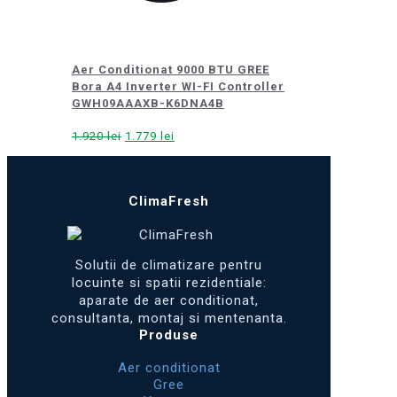
Aer Conditionat 9000 BTU GREE
Bora A4 Inverter WI-FI Controller
GWH09AAAXB-K6DNA4B
Prețul
Prețul
1.920
lei
1.779
lei
inițial
curent
a
este:
fost:
1.779 lei.
ClimaFresh
1.920 lei.
Solutii de climatizare pentru
locuinte si spatii rezidentiale:
aparate de aer conditionat,
consultanta, montaj si mentenanta.
Produse
Aer conditionat
Gree