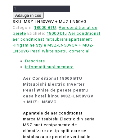
Cantitate
Aer
Adaugă în coș
Conditionat
SKU:
MSZ-LN50VGV + MUZ-LN50VG
18000
Categorii:
18000 BTU
,
Aer conditionat de
BTU
perete
Etichete:
18000 btu
Aer conditionat
Mitsubishi
aer conditionat mitsubishi
apartament
Electric
Kirigamine Style
MSZ-LN50VGV + MUZ-
Inverter
LN50VG
Pearl White
spatiu comercial
Pearl
Descriere
White
Informații suplimentare
de
perete
Aer Conditionat 18000 BTU
Mitsubishi Electric Inverter
Pearl White de perete pentru
casa hotel birou
MSZ-LN50VGV
+ MUZ-LN50VG
Aparatele de aer conditionat
marca Mitsubishi Electric din seria
MSZ sunt echipamente de
climatizare de tip split care se
instaleaza pe peretele vertical in