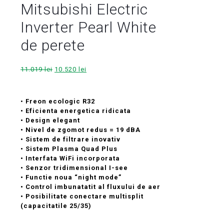
Mitsubishi Electric
Inverter Pearl White
de perete
Prețul
Prețul
11.019
lei
10.520
lei
inițial
curent
a
este:
fost:
10.520 lei.
•
Freon ecologic R32
11.019 lei.
• Eficienta energetica ridicata
• Design elegant
• Nivel de zgomot redus = 19 dBA
• Sistem de filtrare inovativ
• Sistem Plasma Quad Plus
• Interfata WiFi incorporata
• Senzor tridimensional I-see
• Functie noua “night mode”
• Control imbunatatit al fluxului de aer
• Posibilitate conectare multisplit
(capacitatile 25/35)