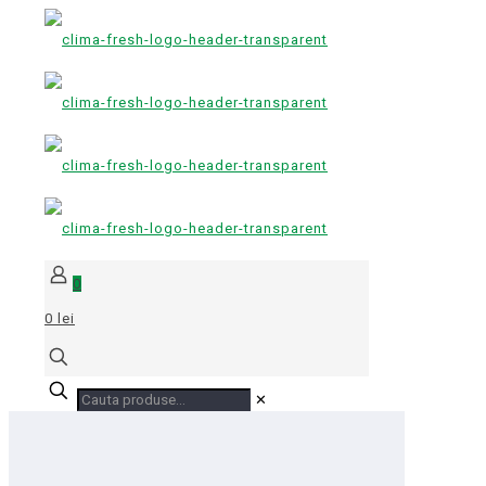
0
0 lei
✕