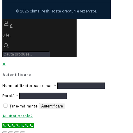
0
0 lei
✕
Autentificare
Nume utilizator sau email
*
Parolă
*
Ține-mă minte
Autentificare
Ai uitat parola?
Call Now Button