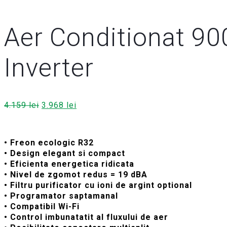
Aer Conditionat 90
Inverter
Prețul
Prețul
4.159
lei
3.968
lei
inițial
curent
a
este:
fost:
3.968 lei.
• Freon ecologic R32
4.159 lei.
• Design elegant si compact
• Eficienta energetica ridicata
• Nivel de zgomot redus = 19 dBA
• Filtru purificator cu ioni de argint optional
• Programator saptamanal
• Compatibil Wi-Fi
• Control imbunatatit al fluxului de aer