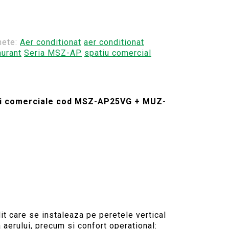
hete:
Aer conditionat
aer conditionat
aurant
Seria MSZ-AP
spatiu comercial
le si comerciale cod MSZ-AP25VG + MUZ-
t care se instaleaza pe peretele vertical
aerului, precum si confort operational: