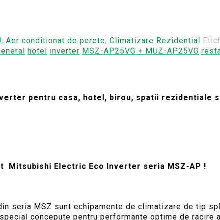
U
,
Aer conditionat de perete
,
Climatizare Rezidential
Etic
eneral
hotel
inverter
MSZ-AP25VG + MUZ-AP25VG
rest
nverter pentru casa, hotel, birou, spatii rezidentia
 Mitsubishi Electric Eco Inverter seria MSZ-AP !
din seria MSZ sunt echipamente de climatizare de tip spli
 special concepute pentru performante optime de racire a 