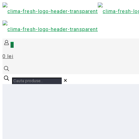
0
0 lei
✕