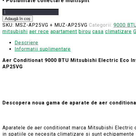
• Posibilitate conectare multisplit
Cantitate
Aer
Adaugă în coș
Conditionat
SKU:
MSZ-AP25VG + MUZ-AP25VG
Categorii:
9000 BT
9000
mitsubishi
aer rece
apartament
birou
casa
climatizare
G
BTU
Descriere
Mitsubishi
Informații suplimentare
Electric
Eco
Aer Conditionat 9000 BTU Mitsubishi Electric Eco I
Inverter
AP25VG
Descopera noua gama de aparate de aer conditionat
Aparatele de aer conditionat marca Mitsubishi Electric 
in spatiile ce necesita climatizare si sunt echipamente