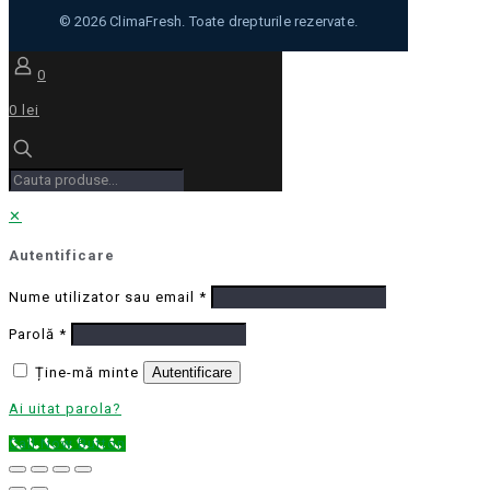
0
0 lei
✕
Autentificare
Nume utilizator sau email
*
Parolă
*
Ține-mă minte
Autentificare
Ai uitat parola?
Call Now Button