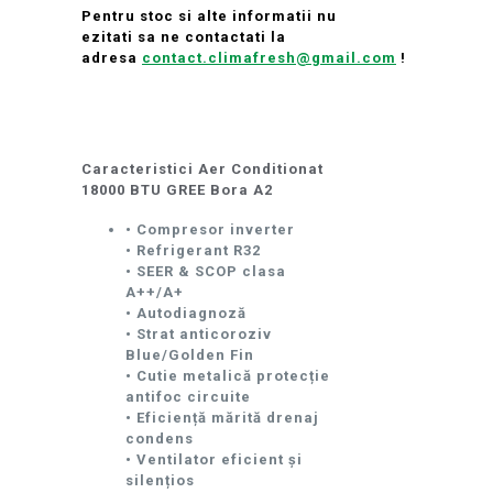
Pentru stoc si alte informatii nu
ezitati sa ne contactati la
adresa
contact.climafresh@gmail.com
!
Caracteristici Aer Conditionat
18000 BTU GREE Bora A2
• Compresor inverter
• Refrigerant R32
• SEER & SCOP clasa
A++/A+
• Autodiagnoză
• Strat anticoroziv
Blue/Golden Fin
• Cutie metalică protecție
antifoc circuite
• Eficiență mărită drenaj
condens
• Ventilator eficient și
silențios