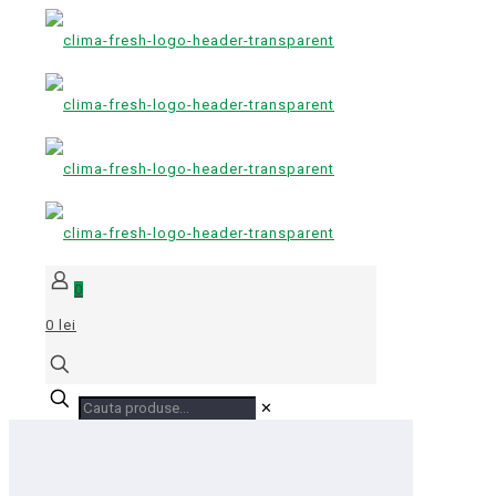
0
0 lei
✕