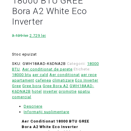
18000 BTU GREE
Bora A2 White Eco
Inverter
Prețul
Prețul
3.139
lei
2.729
lei
inițial
curent
a
este:
fost:
2.729 lei.
Stoc epuizat
3.139 lei.
SKU:
GWH18AAD-K6DNA2B
Categorii:
18000
BTU
,
Aer conditionat de perete
Etichete:
18000 btu
aer cald
Aer conditionat
aer rece
apartament
cafenea
climatizare
Eco Inverter
Gree
Gree bora
Gree Bora A2
GWH18AAD-
K6DNA2B
hotel
inverter
promotie
spatiu
comercial
Descriere
Informații suplimentare
Aer Conditionat 18000 BTU GREE
Bora A2 White Eco Inverter