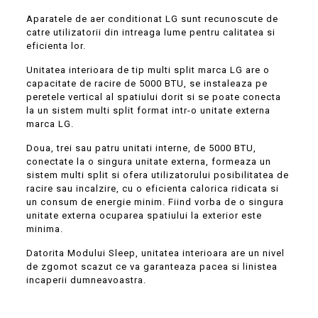
Club
Cafenea
Aparatele de aer conditionat LG sunt recunoscute de
Pensiune
catre utilizatorii din intreaga lume pentru calitatea si
eficienta lor.
Unitatea interioara de tip multi split marca LG are o
capacitate de racire de 5000 BTU, se instaleaza pe
peretele vertical al spatiului dorit si se poate conecta
la un sistem multi split format intr-o unitate externa
marca LG.
Doua, trei sau patru unitati interne, de 5000 BTU,
conectate la o singura unitate externa, formeaza un
sistem multi split si ofera utilizatorului posibilitatea de
racire sau incalzire, cu o eficienta calorica ridicata si
un consum de energie minim. Fiind vorba de o singura
unitate externa ocuparea spatiului la exterior este
minima.
Datorita Modului Sleep, unitatea interioara are un nivel
de zgomot scazut ce va garanteaza pacea si linistea
incaperii dumneavoastra.