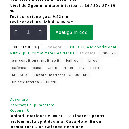
Greutate Unitate Interioara: 7 Kg
Nivel de Zgomot unitate interioara: 36 / 30 / 27 / 19
dB
Tevi conexiune gaz: 9.52 mm
Tevi conexiune lichid: 6.35 mm
Cantitate
Adaugă în coș
Unitate
interioara
5000
SKU:
MS05SQ
Categorii:
5000 BTU
,
Aer conditionat
BTU
Multi-Split
,
Climatizare Rezidential
Etichete:
5000 btu
LG
Libero-
aer conditionat multi split
ballroom
birou
E
cafenea
casa
CLUB
hotel
LG
libero
sistem
MS05SQ
unitate interioara LG 5000 btu
pentru
sistem
unitate interna 5000 btu
multi
split
MS05SQ
Descriere
destinat
Informații suplimentare
Casa
Recenzii
0
Hotel
Unitati interioare 5000 btu LG Libero-E pentru
Birou
sistem multi split destinat Casa Hotel Birou
Restaurant
Restaurant Club Cafenea Pensiune