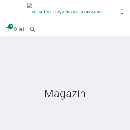
0
0 lei
Magazin