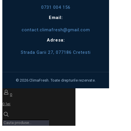
0731 004 156
Email:
contact.climafresh@gmail.com
Adresa:
Strada Garii 27, 077186 Cretesti
0
0 lei