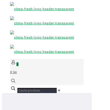
0
0 lei
✕