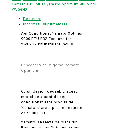
Yamato OPTIMUM
yamato optimum 900o btu
YW09H2
Descriere
Informații suplimentare
Aer Conditionat Yamato Optimum
9000 BTU R32 Eco Inverter
YW09H2 kit instalare inclus
Descopera noua gama Yamato
Optimum!
Cu un design deosebit, acest
model de aparat de aer
conditionat este produs de
Yamato si are o putere de racire
de 9000 BTU.
Yamato lanseaza pe piata din
Romania gama Optimum special