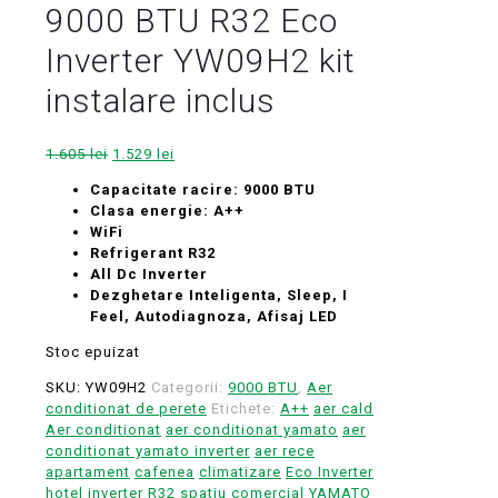
9000 BTU R32 Eco
Inverter YW09H2 kit
instalare inclus
Prețul
Prețul
1.605
lei
1.529
lei
inițial
curent
Capacitate racire: 9000 BTU
a
este:
Clasa energie: A++
fost:
1.529 lei.
WiFi
1.605 lei.
Refrigerant R32
All Dc Inverter
Dezghetare Inteligenta, Sleep, I
Feel, Autodiagnoza, Afisaj LED
Stoc epuizat
SKU:
YW09H2
Categorii:
9000 BTU
,
Aer
conditionat de perete
Etichete:
A++
aer cald
Aer conditionat
aer conditionat yamato
aer
conditionat yamato inverter
aer rece
apartament
cafenea
climatizare
Eco Inverter
hotel
inverter
R32
spatiu comercial
YAMATO