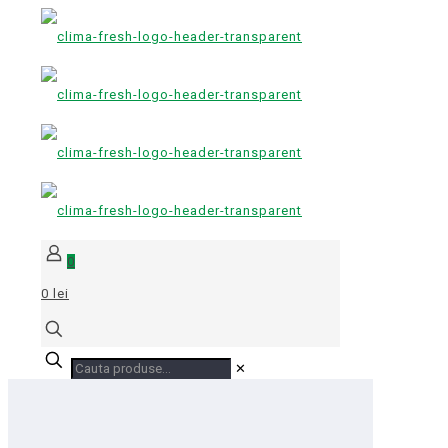
0
0 lei
✕