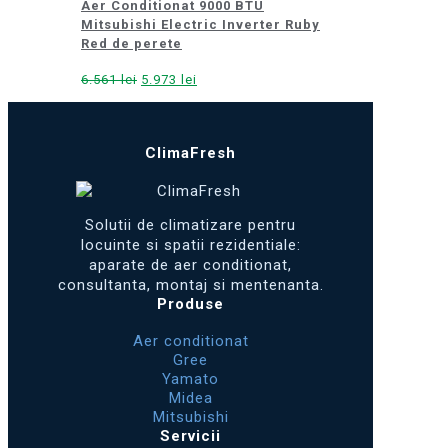
Aer Conditionat 9000 BTU
Mitsubishi Electric Inverter Ruby
Red de perete
Prețul
Prețul
6.561
lei
5.973
lei
inițial
curent
a
este:
fost:
5.973 lei.
ClimaFresh
6.561 lei.
Solutii de climatizare pentru
locuinte si spatii rezidentiale:
aparate de aer conditionat,
consultanta, montaj si mentenanta.
Produse
Aer conditionat
Gree
Yamato
Midea
Mitsubishi
Servicii