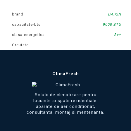
brand
DAIKIN
capacitate-btu
9000 BTU
clasa-energetica
A++
Greutate
–
ClimaFresh
Solutii de climatizare pentru
locuinte si spatii rezidentiale:
aparate de aer conditionat,
consultanta, montaj si mentenanta.