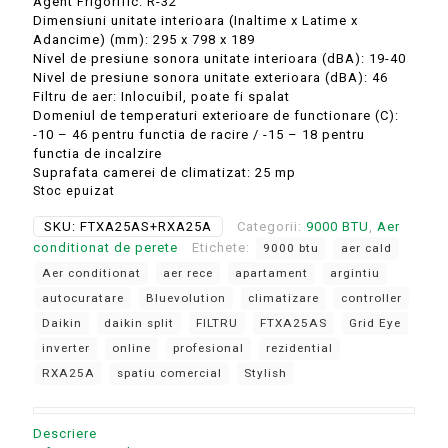
Agent Frigorific: R-32
Dimensiuni unitate interioara (Inaltime x Latime x
Adancime) (mm): 295 x 798 x 189
Nivel de presiune sonora unitate interioara (dBA): 19-40
Nivel de presiune sonora unitate exterioara (dBA): 46
Filtru de aer: Inlocuibil, poate fi spalat
Domeniul de temperaturi exterioare de functionare (C):
-10 – 46 pentru functia de racire / -15 – 18 pentru
functia de incalzire
Suprafata camerei de climatizat: 25 mp
Stoc epuizat
SKU:
FTXA25AS+RXA25A
Categorii:
9000 BTU
,
Aer
conditionat de perete
Etichete:
9000 btu
aer cald
Aer conditionat
aer rece
apartament
argintiu
autocuratare
Bluevolution
climatizare
controller
Daikin
daikin split
FILTRU
FTXA25AS
Grid Eye
inverter
online
profesional
rezidential
RXA25A
spatiu comercial
Stylish
Descriere