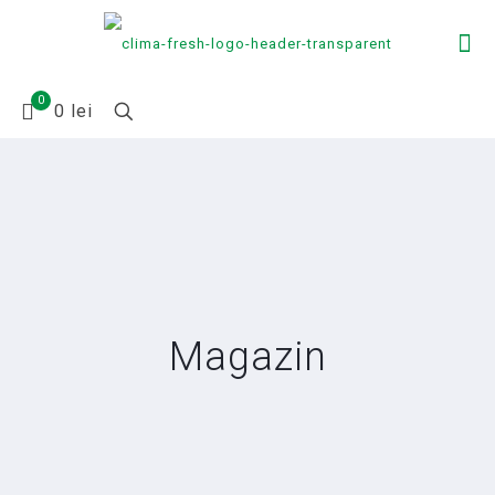
0
0 lei
Magazin