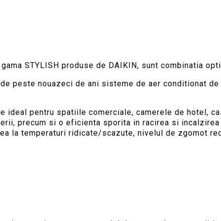
 gama STYLISH produse de DAIKIN, sunt combinatia optima i
 de peste nouazeci de ani sisteme de aer conditionat de i
ideal pentru spatiile comerciale, camerele de hotel, cas
perii, precum si o eficienta sporita in racirea si incalzi
rea la temperaturi ridicate/scazute, nivelul de zgomot re