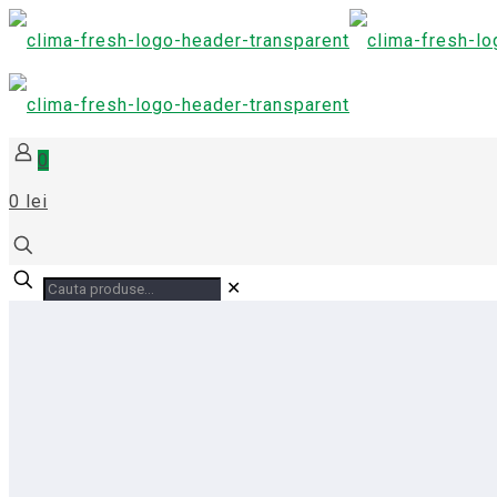
0
0 lei
✕