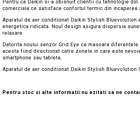
Pentru ca Daikin si-a obisnuit clientii cu tehnologie di
comerciala ce satisface confortul termic din incaperea s
Aparatul de aer conditionat Daikin Stylish Bluevolution e
energetica ridicata. Noul design asigura dispersia sunet
relaxare.
Datorita noului senzor Grid Eye ce masoara diferentele d
acesta fiind directionat catre zonele in care este nevoi
smartphone sau tableta.
Aparatul de aer conditionat Daikin Stylish Bluevolutio
Pentru stoc si alte informatii nu ezitati sa ne cont