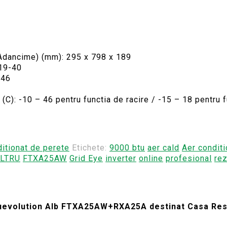
x Adancime) (mm): 295 x 798 x 189
 19-40
 46
C): -10 – 46 pentru functia de racire / -15 – 18 pentru f
itionat de perete
Etichete:
9000 btu
aer cald
Aer conditi
ILTRU
FTXA25AW
Grid Eye
inverter
online
profesional
rez
Bluevolution Alb FTXA25AW+RXA25A destinat Casa Res