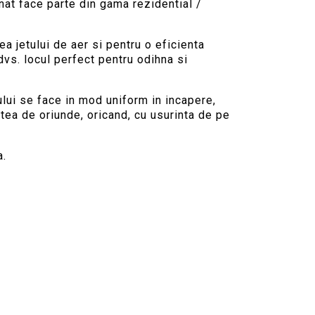
nat face parte din gama rezidential /
a jetului de aer si pentru o eficienta
dvs. locul perfect pentru odihna si
ului se face in mod uniform in incapere,
atea de oriunde, oricand, cu usurinta de pe
a.