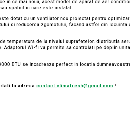
n ce in ce mai noua, acest model de aparat de aer conditio
au spatiul in care este instalat.
ste dotat cu un ventilator nou proiectat pentru optimizare
ului si reducerea zgomotului, facand astfel din locuinta 
e temperatura de la nivelul suprafetelor, distributia aer
e. Adaptorul Wi-fi va permite sa controlati pe deplin unit
n 9000 BTU se incadreaza perfect in locatia dumneavoastr
actati la adresa
contact.climafresh@gmail.com
!