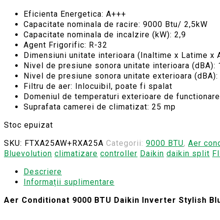
Eficienta Energetica: A+++
Capacitate nominala de racire: 9000 Btu/ 2,5kW
Capacitate nominala de incalzire (kW): 2,9
Agent Frigorific: R-32
Dimensiuni unitate interioara (Inaltime x Latime 
Nivel de presiune sonora unitate interioara (dBA):
Nivel de presiune sonora unitate exterioara (dBA):
Filtru de aer: Inlocuibil, poate fi spalat
Domeniul de temperaturi exterioare de functionare (
Suprafata camerei de climatizat: 25 mp
Stoc epuizat
SKU:
FTXA25AW+RXA25A
Categorii:
9000 BTU
,
Aer cond
Bluevolution
climatizare
controller
Daikin
daikin split
F
Descriere
Informații suplimentare
Aer Conditionat 9000 BTU Daikin Inverter Stylish 