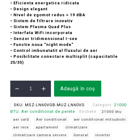
fost:
10.982 lei.
• Eficienta energetica ridicata
12.084 lei.
• Design elegant
• Nivel de zgomot redus = 19 dBA
• Sistem de filtrare inovativ
• Sistem Plasma Quad Plus
• Interfata WiFi incorporata
• Senzor tridimensional I-see
• Functie noua “night mode”
• Control imbunatatit al fluxului de aer
• Posibilitate conectare multisplit (capacitatile
25/35)
Cantitate
Adaugă în coș
Aer
Conditionat
21000
SKU:
MSZ-LN60VGB-MUZ-LN60VG
Categorii:
21000
BTU
BTU
,
Aer conditionat de perete
Etichete:
21000 btu
Mitsubishi
Electric
aer cald
Aer conditionat
aer conditionat mitsubishi
Inverter
aer rece
apartament
climatizare
Onyx
climatizare camera servere
General
inverter
Black