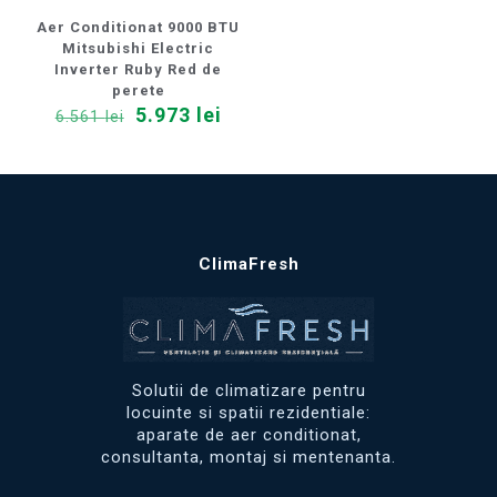
Aer Conditionat 9000 BTU
Mitsubishi Electric
Inverter Ruby Red de
perete
Prețul
Prețul
5.973
lei
6.561
lei
inițial
curent
a
este:
fost:
5.973 lei.
6.561 lei.
ClimaFresh
Solutii de climatizare pentru
locuinte si spatii rezidentiale:
aparate de aer conditionat,
consultanta, montaj si mentenanta.