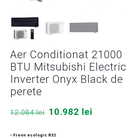
Aer Conditionat 21000
BTU Mitsubishi Electric
Inverter Onyx Black de
perete
Prețul
Prețul
10.982
lei
12.084
lei
inițial
curent
a
este:
•
Freon ecologic R32