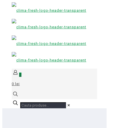
0
0 lei
✕