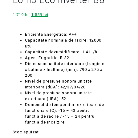
Prețul
Prețul
1.719
lei
1.559
lei
inițial
curent
a
este:
fost:
1.559 lei.
Eficienta Energetica: A++
1.719 lei.
Capacitate nominala de racire: 12000
Btu
Capacitate dezumidificare: 1.4 L /h
Agent Frigorific: R-32
Dimensiuni unitate interioara (Lungime
x Latime x Inaltime) (mm): 790 x 275 x
200
Nivel de presiune sonora unitate
interioara (dBA): 42/37/34/28
Nivel de presiune sonora unitate
exterioara (dBA): 52
Domeniul de temperaturi exterioare de
functionare (C): -15 – 43 pentru
functia de racire / -15 – 24 pentru
functia de incalzire
Stoc epuizat