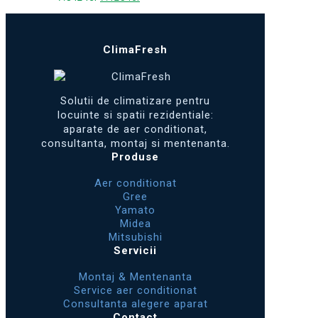
inițial
curent
a
este:
fost:
7.128 lei.
ClimaFresh
7.842 lei.
Solutii de climatizare pentru
locuinte si spatii rezidentiale:
aparate de aer conditionat,
consultanta, montaj si mentenanta.
Produse
Aer conditionat
Gree
Yamato
Midea
Mitsubishi
Servicii
Montaj & Mentenanta
Service aer conditionat
Consultanta alegere aparat
Contact