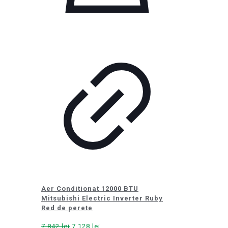
Aer Conditionat 12000 BTU
Mitsubishi Electric Inverter Ruby
Red de perete
Prețul
Prețul
7.842
lei
7.128
lei