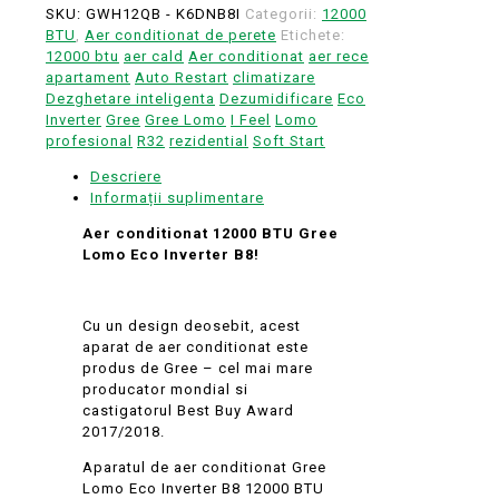
SKU:
GWH12QB - K6DNB8I
Categorii:
12000
BTU
,
Aer conditionat de perete
Etichete:
12000 btu
aer cald
Aer conditionat
aer rece
apartament
Auto Restart
climatizare
Dezghetare inteligenta
Dezumidificare
Eco
Inverter
Gree
Gree Lomo
I Feel
Lomo
profesional
R32
rezidential
Soft Start
Descriere
Informații suplimentare
Aer conditionat 12000 BTU Gree
Lomo Eco Inverter B8!
Cu un design deosebit, acest
aparat de aer conditionat este
produs de Gree – cel mai mare
producator mondial si
castigatorul Best Buy Award
2017/2018.
Aparatul de aer conditionat Gree
Lomo Eco Inverter B8 12000 BTU