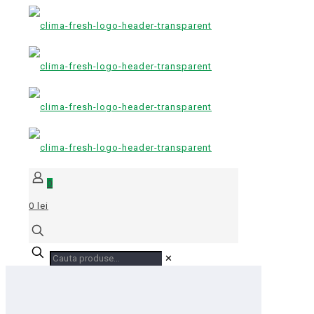
0
0 lei
✕