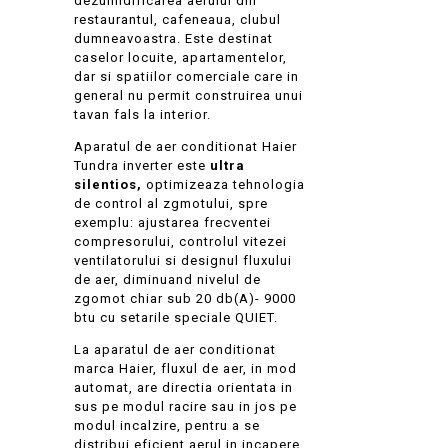
dezumidificarea aerului din
restaurantul, cafeneaua, clubul
dumneavoastra. Este destinat
caselor locuite, apartamentelor,
dar si spatiilor comerciale care in
general nu permit construirea unui
tavan fals la interior.
Aparatul de aer conditionat Haier
Tundra inverter este
ultra
silentios,
optimizeaza tehnologia
de control al zgmotului, spre
exemplu: ajustarea frecventei
compresorului, controlul vitezei
ventilatorului si designul fluxului
de aer, diminuand nivelul de
zgomot chiar sub 20 db(A)- 9000
btu cu setarile speciale QUIET.
La aparatul de aer conditionat
marca Haier, fluxul de aer, in mod
automat, are directia orientata in
sus pe modul racire sau in jos pe
modul incalzire, pentru a se
distribui eficient aerul in incapere,