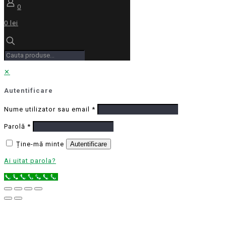
0
0 lei
✕
Autentificare
Nume utilizator sau email
*
Parolă
*
Ține-mă minte
Autentificare
Ai uitat parola?
Call Now Button