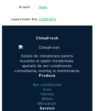
brand
Haier
capacitate-btu
12000 BTU
ClimaFresh
Solutii de climatizare pentru
locuinte si spatii rezidentiale:
aparate de aer conditionat,
consultanta, montaj si mentenanta.
Produse
Aer conditionat
Gree
Yamato
Midea
Mitsubishi
Servicii