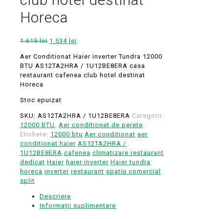
Horeca
Prețul
Prețul
1.615
lei
1.534
lei
inițial
curent
Aer Conditionat Haier inverter Tundra 12000
a
este:
BTU AS12TA2HRA / 1U12BE8ERA casa
fost:
1.534 lei.
restaurant cafenea club hotel destinat
1.615 lei.
Horeca
Stoc epuizat
SKU:
AS12TA2HRA / 1U12BE8ERA
Categorii:
12000 BTU
,
Aer conditionat de perete
Etichete:
12000 btu
Aer conditionat
aer
conditionat haier
AS12TA2HRA /
1U12BE8ERA
cafenea
climatizare restaurant
dedicat
Haier
haier inverter
Haier tundra
horeca
inverter
restaurant
spatiu comercial
split
Descriere
Informații suplimentare