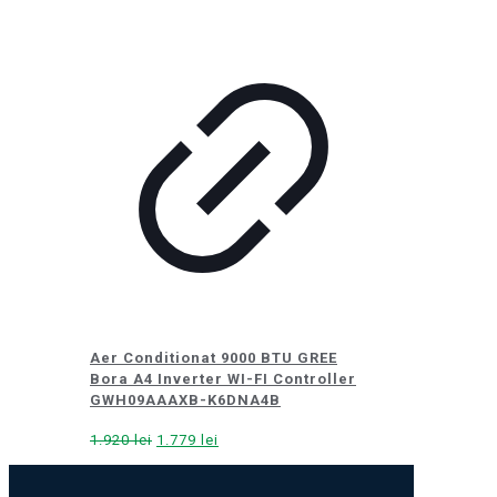
Aer Conditionat 9000 BTU GREE
Bora A4 Inverter WI-FI Controller
GWH09AAAXB-K6DNA4B
Prețul
Prețul
1.920
lei
1.779
lei
inițial
curent
a
este: