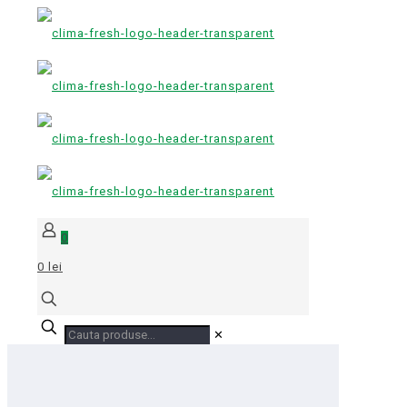
0
0 lei
✕