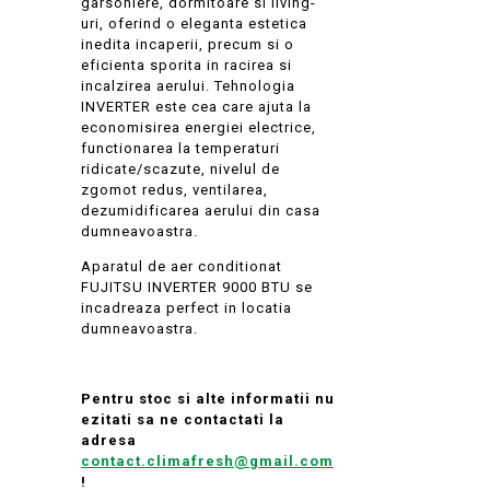
garsoniere, dormitoare si living-
uri, oferind o eleganta estetica
inedita incaperii, precum si o
eficienta sporita in racirea si
incalzirea aerului. Tehnologia
INVERTER este cea care ajuta la
economisirea energiei electrice,
functionarea la temperaturi
ridicate/scazute, nivelul de
zgomot redus, ventilarea,
dezumidificarea aerului din casa
dumneavoastra.
Aparatul de aer conditionat
FUJITSU INVERTER 9000 BTU se
incadreaza perfect in locatia
dumneavoastra.
Pentru stoc si alte informatii nu
ezitati sa ne contactati la
adresa
contact.climafresh@gmail.com
!