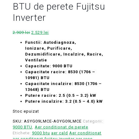
BTU de perete Fujitsu
Inverter
Prețul
Prețul
2.909
lei
2.529
lei
inițial
curent
Functii: Autodiagnoza,
a
este:
Ionizare, Purificare,
fost:
2.529 lei.
Dezumidificare, Incalzire, Racire,
2.909 lei.
Ventilatie
Capacitate: 9000 BTU
Capacitate racire: 8530 (1706 –
10981) BTU
Capacitate incalzire: 8530 (1706 –
13648) BTU
Putere racire: 2.5 (0.5 – 3.2) kW
Putere incalzire: 3.2 (0.5 – 4.0) kW
Stoc epuizat
SKU:
ASYG09LMCE-AOYG09LMCE
Categorii:
9000 BTU
,
Aer conditionat de perete
Etichete:
9000 btu
aer cald
Aer conditionat
aer conditonat fujitsu inverter
aer rece