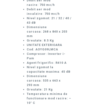
Debit aer mod
racire: 750 mc/h
Debit aer mod
incalzire: 750
mc/h
Nivel zgomot: 21 / 32 / 40 /
43 dB
Dimensiune
carcasa: 268 x 840 x 203
mm
Greutate: 8.5 Kg
UNITATE EXTERIOARA
Cod: AOYG09LMCA
Compresor: Inverter i-
Pam
Agent frigorific: R410 A
Nivel zgomot la
capacitate maxima: 45 dB
Dimensiune
carcasa: 535 x 663 x
293 mm
Greutate: 21 Kg
Temperatura minima de
functionare mod racire: –
10° C