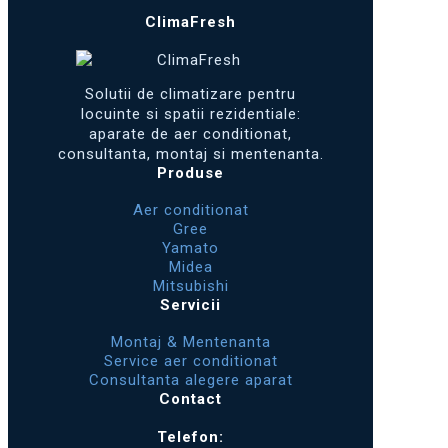
fost:
1.779 lei.
ClimaFresh
1.920 lei.
Solutii de climatizare pentru
locuinte si spatii rezidentiale:
aparate de aer conditionat,
consultanta, montaj si mentenanta.
Produse
Aer conditionat
Gree
Yamato
Midea
Mitsubishi
Servicii
Montaj & Mentenanta
Service aer conditionat
Consultanta alegere aparat
Contact
Telefon: