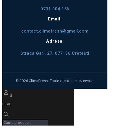
0731 004 156
Email:
contact.climafresh@gmail.com
Adresa:
Strada Garii 27, 077186 Cretesti
0
0 lei