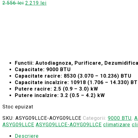
Prețul
Prețul
2.556
lei
2.219
lei
inițial
curent
a
este:
fost:
2.219 lei.
2.556 lei.
Functii: Autodiagnoza, Purificare, Dezumidificar
Capacitate: 9000 BTU
Capacitate racire: 8530 (3.070 – 10.236) BTU
Capacitate incalzire: 10918 (1.706 – 14.330) B
Putere racire: 2.5 (0.9 – 3.0) kW
Putere incalzire: 3.2 (0.5 – 4.2) kW
Stoc epuizat
SKU:
ASYG09LLCE-AOYG09LLCE
Categorii:
9000 BTU
,
A
ASYG09LLCE
ASYG09LLCE-AOYG09LLCE
climatizare
cl
Descriere