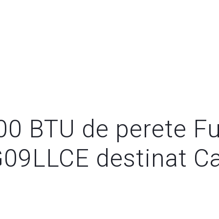
00 BTU de perete Fuj
9LLCE destinat Cas