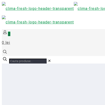
0
0 lei
✕