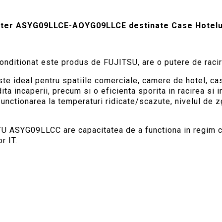
erter ASYG09LLCE-AOYG09LLCE destinate Case Hotelur
onditionat este produs de FUJITSU, are o putere de raci
e ideal pentru spatiile comerciale, camere de hotel, cas
dita incaperii, precum si o eficienta sporita in racirea si
functionarea la temperaturi ridicate/scazute, nivelul de 
 ASYG09LLCC are capacitatea de a functiona in regim com
r IT.