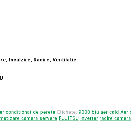
e, Incalzire, Racire, Ventilatie
TU
er conditionat de perete
Etichete:
9000 btu
aer cald
Aer 
imatizare camera servere
FUJITSU
inverter
racire camera