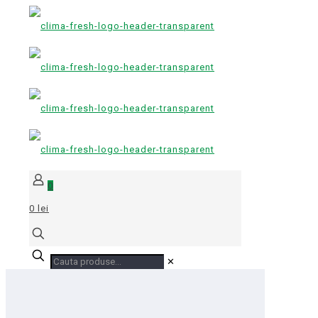
0
0 lei
✕