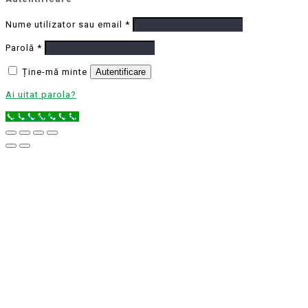
Nume utilizator sau email
*
Parolă
*
Ține-mă minte
Autentificare
Ai uitat parola?
Call Now Button