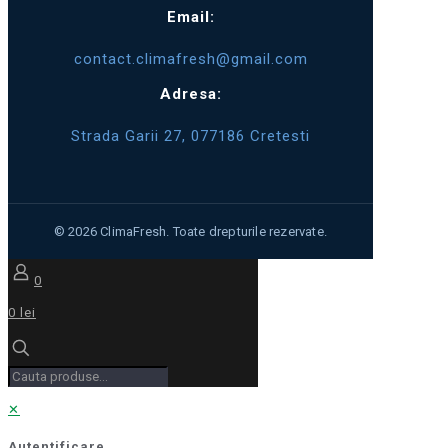
Email:
contact.climafresh@gmail.com
Adresa:
Strada Garii 27, 077186 Cretesti
0
0 lei
✕
Autentificare