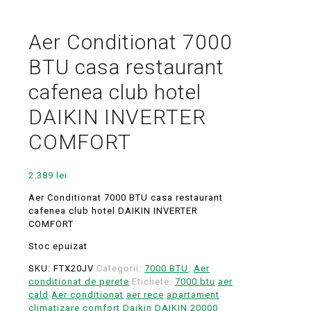
Aer Conditionat 7000
BTU casa restaurant
cafenea club hotel
DAIKIN INVERTER
COMFORT
2.389
lei
Aer Conditionat 7000 BTU casa restaurant
cafenea club hotel DAIKIN INVERTER
COMFORT
Stoc epuizat
SKU:
FTX20JV
Categorii:
7000 BTU
,
Aer
conditionat de perete
Etichete:
7000 btu
aer
cald
Aer conditionat
aer rece
apartament
climatizare
comfort
Daikin
DAIKIN 20000