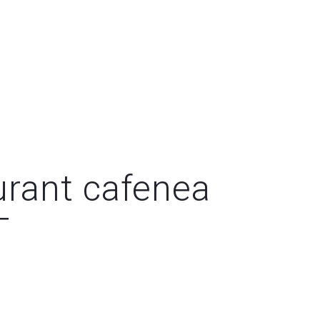
urant cafenea
T