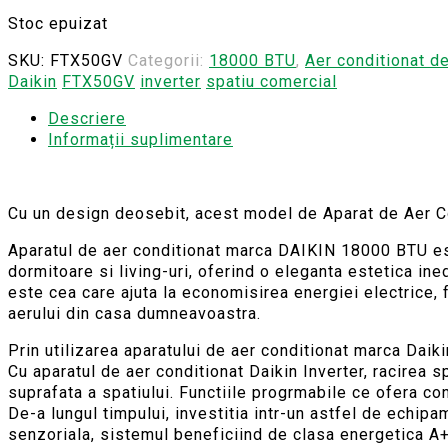
Stoc epuizat
SKU:
FTX50GV
Categorii:
18000 BTU
,
Aer conditionat d
Daikin
FTX50GV
inverter
spatiu comercial
Descriere
Informații suplimentare
Cu un design deosebit, acest model de Aparat de Aer C
Aparatul de aer conditionat marca DAIKIN 18000 BTU este
dormitoare si living-uri, oferind o eleganta estetica ine
este cea care ajuta la economisirea energiei electrice, 
aerului din casa dumneavoastra.
Prin utilizarea aparatului de aer conditionat marca Daik
Cu aparatul de aer conditionat Daikin Inverter, racirea sp
suprafata a spatiului. Functiile progrmabile ce ofera con
De-a lungul timpului, investitia intr-un astfel de echip
senzoriala, sistemul beneficiind de clasa energetica A+.