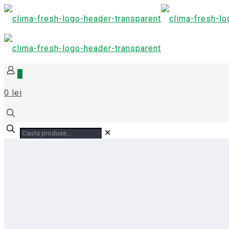
0
0 lei
✕