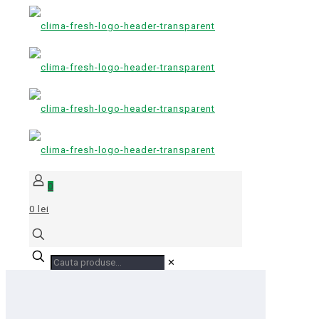
0
0 lei
✕