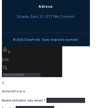
Adresa:
Strada Garii 27, 077186 Cretesti
0
0 lei
✕
Autentificare
Nume utilizator sau email
*