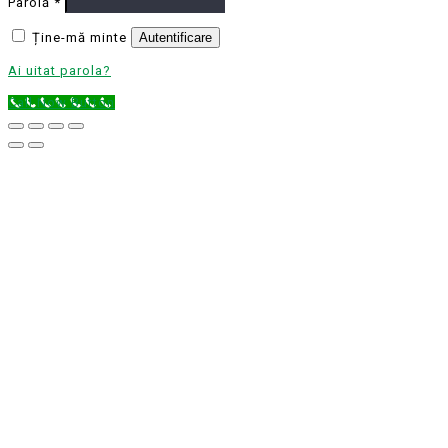
Parolă
*
Ține-mă minte
Autentificare
Ai uitat parola?
Call Now Button