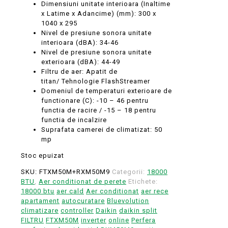
Dimensiuni unitate interioara (Inaltime
x Latime x Adancime) (mm): 300 x
1040 x 295
Nivel de presiune sonora unitate
interioara (dBA): 34-46
Nivel de presiune sonora unitate
exterioara (dBA): 44-49
Filtru de aer: Apatit de
titan/ Tehnologie FlashStreamer
Domeniul de temperaturi exterioare de
functionare (C): -10 – 46 pentru
functia de racire / -15 – 18 pentru
functia de incalzire
Suprafata camerei de climatizat: 50
mp
Stoc epuizat
SKU:
FTXM50M+RXM50M9
Categorii:
18000
BTU
,
Aer conditionat de perete
Etichete:
18000 btu
aer cald
Aer conditionat
aer rece
apartament
autocuratare
Bluevolution
climatizare
controller
Daikin
daikin split
FILTRU
FTXM50M
inverter
online
Perfera