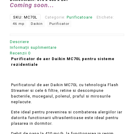
Coming soon...
SKU:
MC70L
Categorie:
Purificatoare
Etichete:
46 mp
Daikin
Purificator
Descriere
Informații suplimentare
Recenzii
0
Purificator de aer Daikin MC70L pentru sisteme
rezidentiale
Purificatorul de aer Daikin MC70L cu tehnologia Flash
Streamer si cele 6 filtre, retine si descompune
bacteriile, mucegaiul, polenul, praful si mirosurile
neplacute.
Este ideal pentru prevenirea si combaterea alergiilor iar
datorita functionarii ultrasilentioase este ideal pentru
plasarea in dormitor.
Debit de pana la 420 mc/h la functionarea in regim