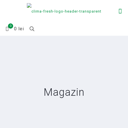
0
0 lei
Magazin