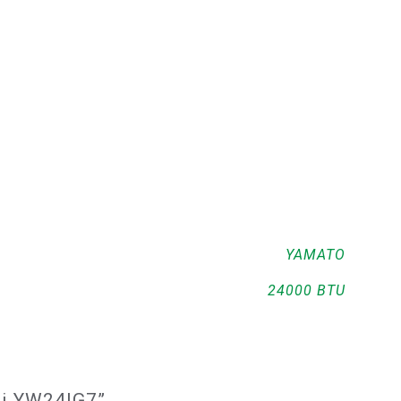
YAMATO
24000 BTU
nti YW24IG7”