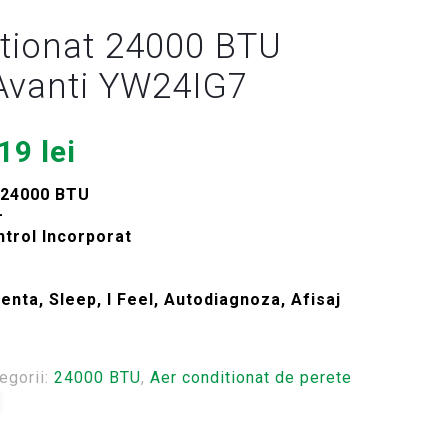
tionat 24000 BTU
vanti YW24IG7
țul
Prețul
219
lei
ial
curent
: 24000 BTU
este:
+
t:
3.219 lei.
ntrol Incorporat
39 lei.
enta, Sleep, I Feel, Autodiagnoza, Afisaj
egorii:
24000 BTU
,
Aer conditionat de perete