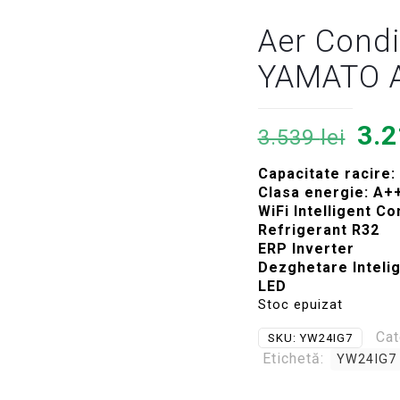
Aer Condi
YAMATO A
Pre
3.
3.539
lei
iniț
Capacitate racire
a
Clasa energie: A+
fos
WiFi Intelligent Co
Refrigerant R32
3.5
ERP Inverter
Dezghetare Intelig
LED
Stoc epuizat
Cat
SKU:
YW24IG7
Etichetă:
YW24IG7