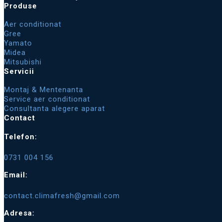
Produse
Aer conditionat
Gree
Yamato
Midea
Mitsubishi
Servicii
Montaj & Mentenanta
Service aer conditionat
Consultanta alegere aparat
Contact
Telefon:
0731 004 156
Email:
contact.climafresh@gmail.com
Adresa: