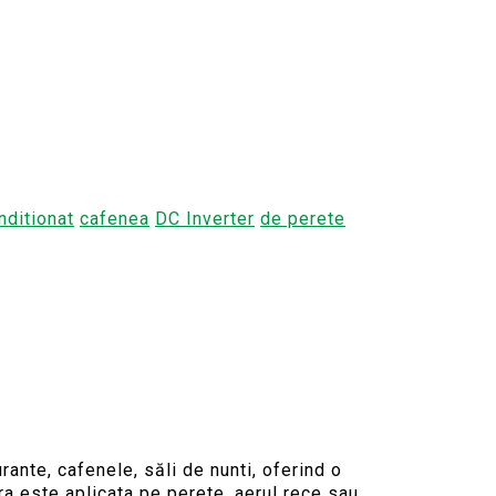
nditionat
cafenea
DC Inverter
de perete
rante, cafenele, săli de nunti, oferind o
ara este aplicata pe perete, aerul rece sau