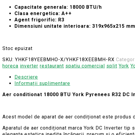
Capacitate generala: 18000 BTU/h
Clasa energetica: A++
Agent frigorific: R3
Dimensiuni unitate interioara: 319x965x215 m
Stoc epuizat
SKU:
YHKF18YEEBMHO-X/YHKF18XEEBMH-RX
Categor
horeca
inverter
restaurant
spatiu comercial
split
York
Y
Descriere
Informații suplimentare
Aer conditionat 18000 BTU York Pyrenees R32 DC I
Acest model de aparat de aer condiționat este produs d
Aparatul de aer condiționat marca York DC Inverter tip sp
eleganta estetica inedita încăperii, precum și o eficienta