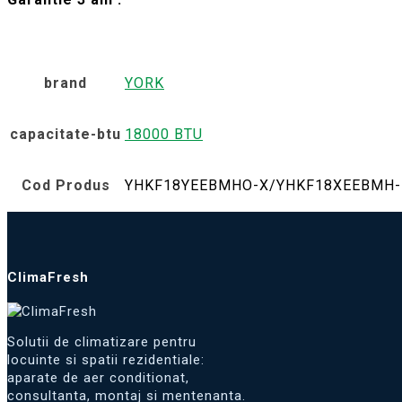
brand
YORK
capacitate-btu
18000 BTU
Cod Produs
YHKF18YEEBMHO-X/YHKF18XEEBMH-
ClimaFresh
Solutii de climatizare pentru
locuinte si spatii rezidentiale:
aparate de aer conditionat,
consultanta, montaj si mentenanta.