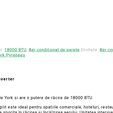
m
ii:
18000 BTU
,
Aer conditionat de perete
Etichete:
Aer co
ork Pyrenees
nverter
e York si are o putere de răcire de 18000 BTU.
lit este ideal pentru spatiile comerciale, hoteluri, restau
 sporita în răcirea și încălzirea aerului. Unitatea interio