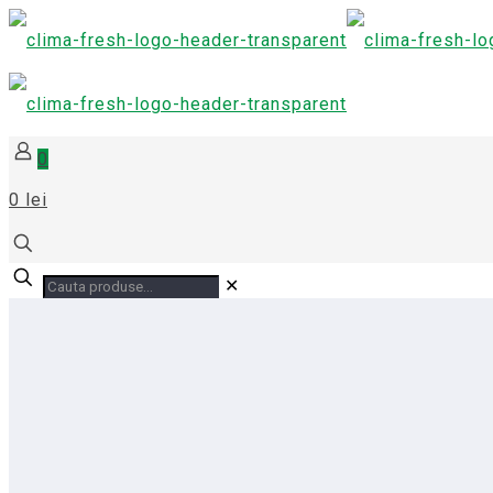
0
0 lei
✕