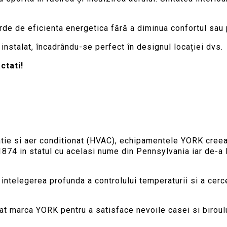
rde de eficienta energetica fără a diminua confortul sau
nstalat, încadrându-se perfect în designul locației dvs.
ctati!
ilatie si aer conditionat (HVAC), echipamentele YORK cre
1874 in statul cu acelasi nume din Pennsylvania iar de-a 
elegerea profunda a controlului temperaturii si a cercet
at marca YORK pentru a satisface nevoile casei si birou