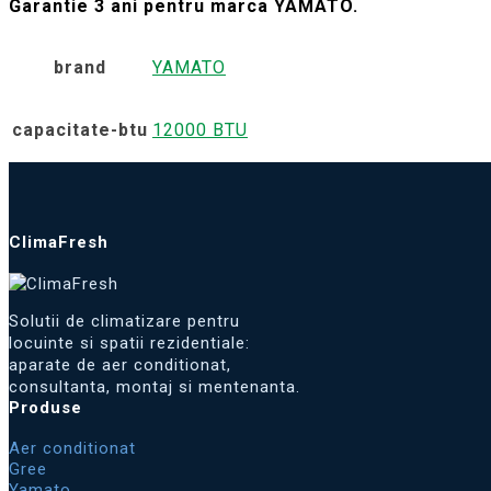
Garantie 3 ani pentru marca YAMATO.
brand
YAMATO
capacitate-btu
12000 BTU
ClimaFresh
Solutii de climatizare pentru
locuinte si spatii rezidentiale:
aparate de aer conditionat,
consultanta, montaj si mentenanta.
Produse
Aer conditionat
Gree
Yamato