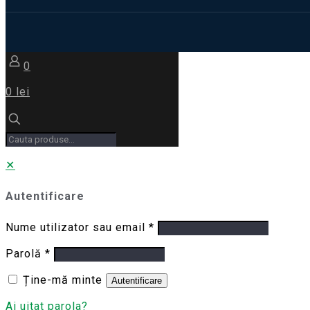
0
0 lei
✕
Autentificare
Nume utilizator sau email
*
Parolă
*
Ține-mă minte
Autentificare
Ai uitat parola?