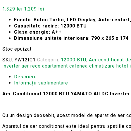
Prețul
Prețul
1.329
lei
1.209
lei
inițial
curent
Functii: Buton Turbo, LED Display, Auto-restar
a
este:
Capacitate racire: 12000 BTU
fost:
1.209 lei.
Clasa energie: A++
1.329 lei.
Dimensiune unitate interioara: 790 x 265 x 174
Stoc epuizat
SKU:
YW12IG1
Categorii:
12000 BTU
,
Aer conditionat d
inverter
aer rece
apartament
cafenea
climatizare
hotel
Descriere
Informații suplimentare
Aer Conditionat 12000 BTU YAMATO All DC Inverter
Cu un design deosebit, acest model de aparat de aer co
Aparatul de aer conditionat este ideal pentru spatiile c