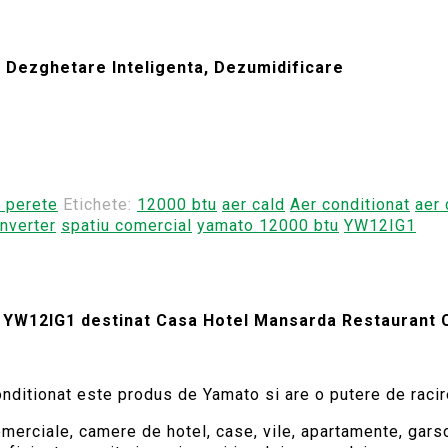
t, Dezghetare Inteligenta, Dezumidificare
e perete
Etichete:
12000 btu
aer cald
Aer conditionat
aer 
inverter
spatiu comercial
yamato 12000 btu
YW12IG1
 YW12IG1 destinat Casa Hotel Mansarda Restaurant
nditionat este produs de Yamato si are o putere de raci
omerciale, camere de hotel, case, vile, apartamente, garso