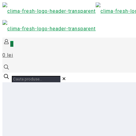
0
0 lei
✕