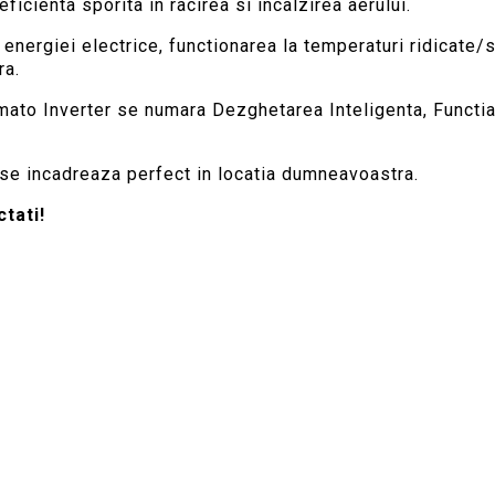
ficienta sporita in racirea si incalzirea aerului.
energiei electrice, functionarea la temperaturi ridicate/
ra.
 Yamato Inverter se numara Dezghetarea Inteligenta, Funct
se incadreaza perfect in locatia dumneavoastra.
ctati!