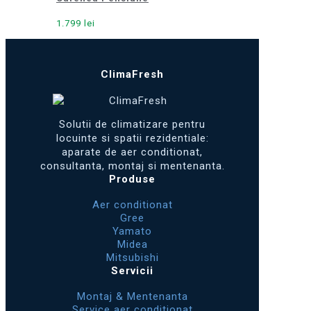
1.799
lei
ClimaFresh
Solutii de climatizare pentru
locuinte si spatii rezidentiale:
aparate de aer conditionat,
consultanta, montaj si mentenanta.
Produse
Aer conditionat
Gree
Yamato
Midea
Mitsubishi
Servicii
Montaj & Mentenanta
Service aer conditionat