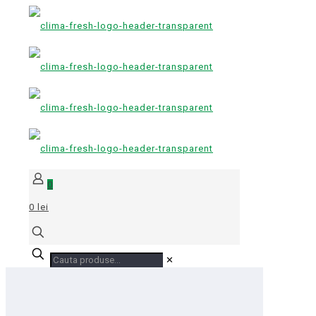
0
0 lei
✕