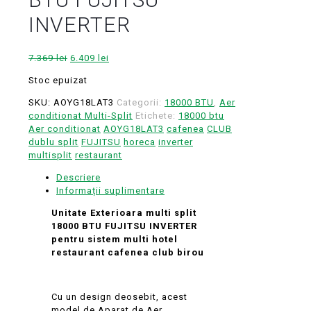
INVERTER
Prețul
Prețul
7.369
lei
6.409
lei
inițial
curent
Stoc epuizat
a
este:
fost:
6.409 lei.
SKU:
AOYG18LAT3
Categorii:
18000 BTU
,
Aer
7.369 lei.
conditionat Multi-Split
Etichete:
18000 btu
Aer conditionat
AOYG18LAT3
cafenea
CLUB
dublu split
FUJITSU
horeca
inverter
multisplit
restaurant
Descriere
Informații suplimentare
Unitate Exterioara multi split
18000 BTU FUJITSU INVERTER
pentru sistem multi hotel
restaurant cafenea club birou
Cu un design deosebit, acest
model de Aparat de Aer