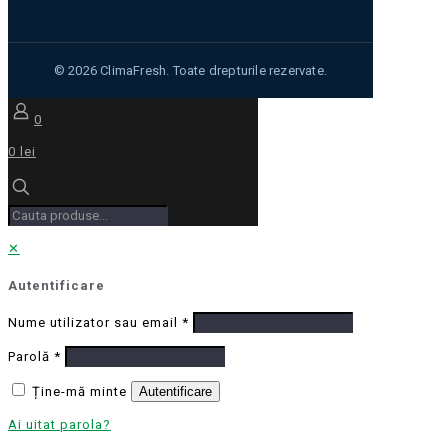
0
0 lei
✕
Autentificare
Nume utilizator sau email
*
Parolă
*
Ține-mă minte
Autentificare
Ai uitat parola?