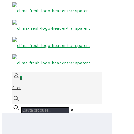
0
0 lei
✕