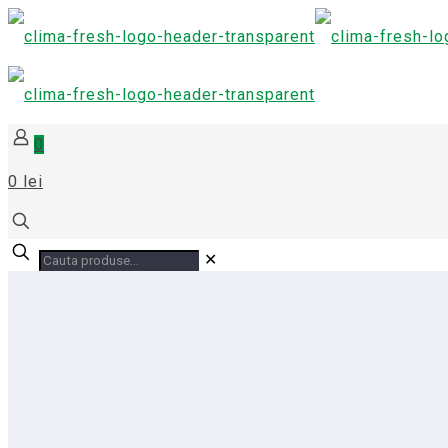
0
0 lei
✕