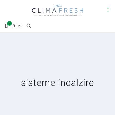
0
0 lei
sisteme incalzire