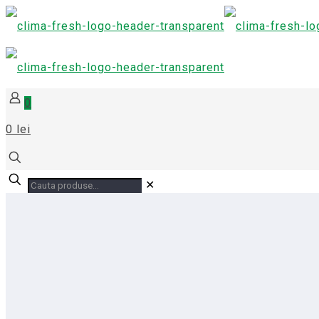
0
0 lei
✕