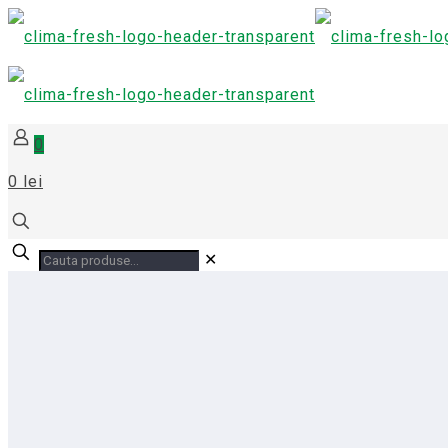
0
0 lei
✕