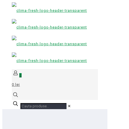
0
0 lei
✕