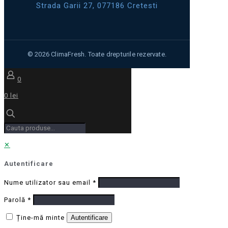
Strada Garii 27, 077186 Cretesti
0
0 lei
✕
Autentificare
Nume utilizator sau email
*
Parolă
*
Ține-mă minte
Autentificare