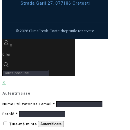
Strada Garii 27, 077186 Cretesti
0
0 lei
✕
Autentificare
Nume utilizator sau email
*
Parolă
*
Ține-mă minte
Autentificare