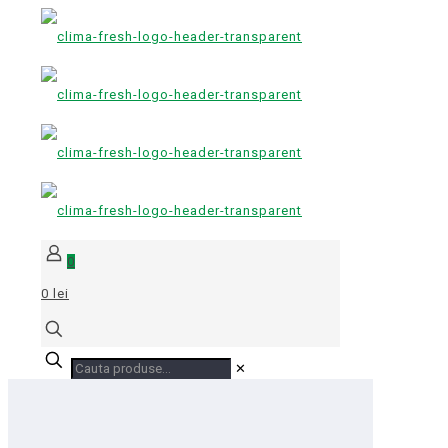
0
0 lei
✕