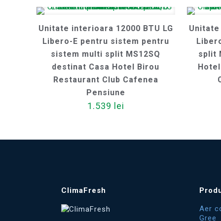
Unitate interioara 12000 BTU LG
Unitate
Libero-E pentru sistem pentru
Liber
sistem multi split MS12SQ
split
destinat Casa Hotel Birou
Hotel
Restaurant Club Cafenea
Pensiune
1.539
lei
ClimaFresh
Prod
Aer c
Gree