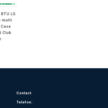
0 BTU LG
 multi
t Casa
t Club
e
Contact
Telefon: