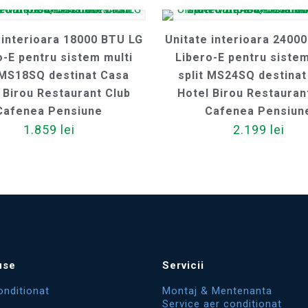
 interioara 18000 BTU LG
Unitate interioara 2400
o-E pentru sistem multi
Libero-E pentru sistem
 MS18SQ destinat Casa
split MS24SQ destina
 Birou Restaurant Club
Hotel Birou Restauran
Cafenea Pensiune
Cafenea Pensiun
1.859
lei
2.199
lei
use
Servicii
onditionat
Montaj & Mentenanta
Service aer conditionat