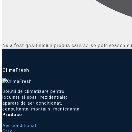
Nu a fost găsit niciun produs care să se potrivească cu 
ClimaFresh
Solutii de climatizare pentru
locuinte si spatii rezidentiale:
aparate de aer conditionat,
consultanta, montaj si mentenanta.
Produse
Aer conditionat
Gree