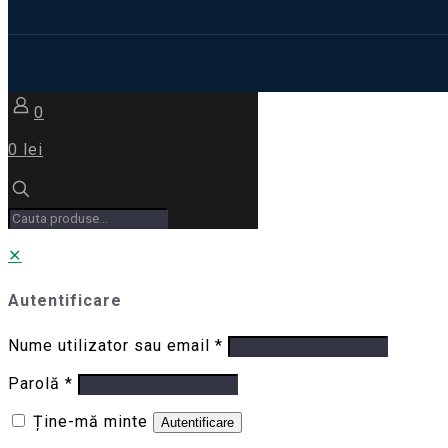
0
0 lei
✕
Autentificare
Nume utilizator sau email
*
Parolă
*
Ține-mă minte
Autentificare