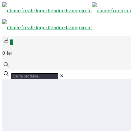
0
0 lei
✕